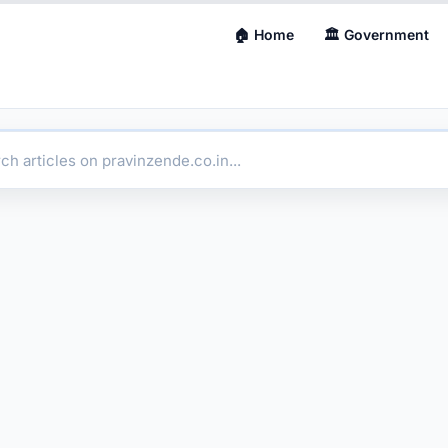
🏠 Home
🏛 Government