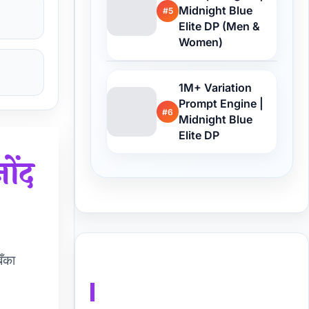
Midnight Blue
#5
Elite DP (Men &
Women)
1M+ Variation
Prompt Engine |
#6
Midnight Blue
Elite DP
ोंद
बँका
Buy Me a Coffee