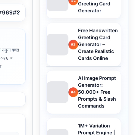
#2
Greeting Card
Generator
Free Handwritten
Greeting Card
Generator –
#3
नमुना बचत
Create Realistic
? २०२६ ⭐
Cards Online
r
AI Image Prompt
Generator:
50,000+ Free
#4
Prompts & Slash
Commands
1M+ Variation
Prompt Engine |