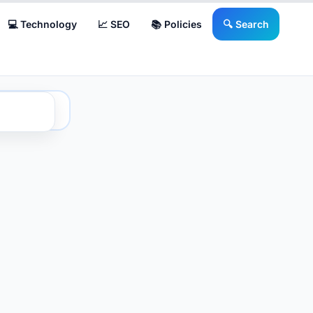
💻 Technology
📈 SEO
📚 Policies
🔍 Search