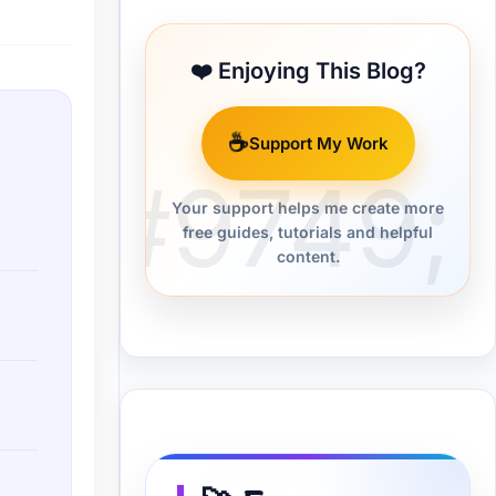
❤️ Enjoying This Blog?
☕
Support My Work
Your support helps me create more
free guides, tutorials and helpful
content.