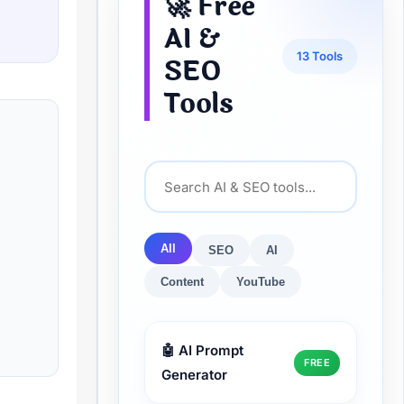
🚀 Free
AI &
13 Tools
SEO
Tools
All
SEO
AI
Content
YouTube
🤖 AI Prompt
FREE
Generator