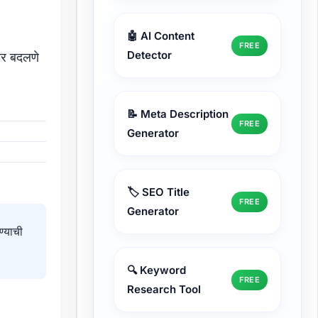
🤖 AI Content
FREE
Detector
कार बदलणे
📝 Meta Description
FREE
Generator
🏷️ SEO Title
FREE
Generator
ण्याची
🔍 Keyword
FREE
Research Tool