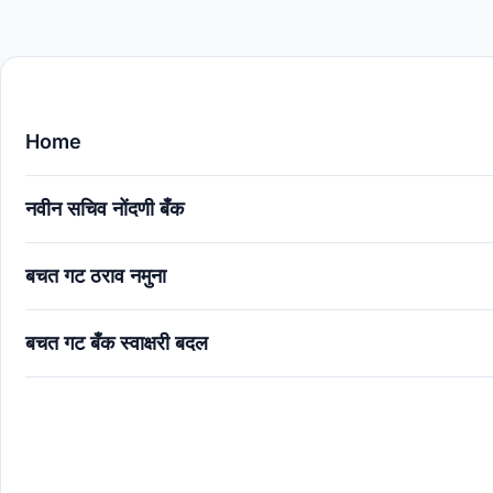
Home
नवीन सचिव नोंदणी बँक
बचत गट ठराव नमुना
बचत गट बँक स्वाक्षरी बदल
बचत गट बँक खाते स्वाक्षरी बदल: नवीन सचिवांची नोंद कशी करावी