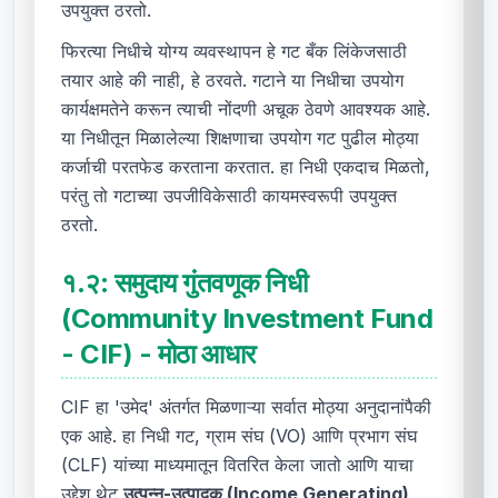
उपयुक्त ठरतो.
फिरत्या निधीचे योग्य व्यवस्थापन हे गट बँक लिंकेजसाठी
तयार आहे की नाही, हे ठरवते. गटाने या निधीचा उपयोग
कार्यक्षमतेने करून त्याची नोंदणी अचूक ठेवणे आवश्यक आहे.
या निधीतून मिळालेल्या शिक्षणाचा उपयोग गट पुढील मोठ्या
कर्जाची परतफेड करताना करतात. हा निधी एकदाच मिळतो,
परंतु तो गटाच्या उपजीविकेसाठी कायमस्वरूपी उपयुक्त
ठरतो.
१.२:
समुदाय गुंतवणूक निधी
(Community Investment Fund
- CIF) - मोठा आधार
CIF हा 'उमेद' अंतर्गत मिळणाऱ्या सर्वात मोठ्या अनुदानांपैकी
एक आहे. हा निधी गट, ग्राम संघ (VO) आणि प्रभाग संघ
(CLF) यांच्या माध्यमातून वितरित केला जातो आणि याचा
उद्देश थेट
उत्पन्न-उत्पादक (Income Generating)