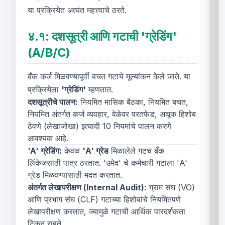
या प्रक्रियेत अत्यंत महत्त्वाचे ठरते.
४.१:
दशसूत्री आणि गटाची 'ग्रेडिंग'
(A/B/C)
बँक कर्ज मिळवण्यापूर्वी बचत गटाचे मूल्यांकन केले जाते. या
प्रक्रियेला
'ग्रेडिंग'
म्हणतात.
दशसूत्रीचे पालन:
नियमित मासिक बैठका, नियमित बचत,
नियमित अंतर्गत कर्ज व्यवहार, वेळेवर परतफेड, अचूक हिशोब
ठेवणे (लेखाजोखा) इत्यादी 10 नियमांचे पालन करणे
आवश्यक आहे.
'A' ग्रेडिंग:
केवळ
'A' ग्रेड
मिळालेले गटच बँक
लिंकेजसाठी पात्र ठरतात. 'उमेद' चे कर्मचारी गटाला 'A'
ग्रेड मिळवण्यासाठी मदत करतात.
अंतर्गत लेखापरीक्षण (Internal Audit):
ग्राम संघ (VO)
आणि प्रभाग संघ (CLF) गटाच्या हिशोबांचे नियमितपणे
लेखापरीक्षण करतात, ज्यामुळे गटाची आर्थिक पारदर्शकता
टिकून राहते.