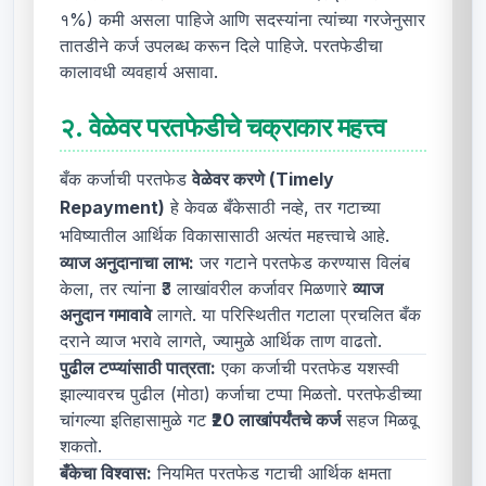
१%) कमी असला पाहिजे आणि सदस्यांना त्यांच्या गरजेनुसार
तातडीने कर्ज उपलब्ध करून दिले पाहिजे. परतफेडीचा
कालावधी व्यवहार्य असावा.
२.
वेळेवर परतफेडीचे चक्राकार महत्त्व
बँक कर्जाची परतफेड
वेळेवर करणे (Timely
Repayment)
हे केवळ बँकेसाठी नव्हे, तर गटाच्या
भविष्यातील आर्थिक विकासासाठी अत्यंत महत्त्वाचे आहे.
व्याज अनुदानाचा लाभ:
जर गटाने परतफेड करण्यास विलंब
केला, तर त्यांना ₹3 लाखांवरील कर्जावर मिळणारे
व्याज
अनुदान गमावावे
लागते. या परिस्थितीत गटाला प्रचलित बँक
दराने व्याज भरावे लागते, ज्यामुळे आर्थिक ताण वाढतो.
पुढील टप्प्यांसाठी पात्रता:
एका कर्जाची परतफेड यशस्वी
झाल्यावरच पुढील (मोठा) कर्जाचा टप्पा मिळतो. परतफेडीच्या
चांगल्या इतिहासामुळे गट
₹20 लाखांपर्यंतचे कर्ज
सहज मिळवू
शकतो.
बँकेचा विश्वास:
नियमित परतफेड गटाची आर्थिक क्षमता