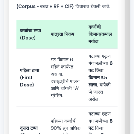
(Corpus - बचत + RF + CIF)
विचारात घेतली जाते.
कर्जाची
कर्जाचा टप्पा
पात्रता निकष
किमान/कमाल
(Dose)
मर्यादा
गटाच्या एकूण
गट किमान 6
गंगाजळीच्या
6
महिने कार्यरत
पहिला टप्पा
पट
किंवा
असावा.
(First
किमान ₹1.5
दशसूत्रीचे पालन
Dose)
लाख
, यापैकी
आणि चांगली 'A'
जे जास्त
ग्रेडिंग.
असेल.
गटाच्या एकूण
पहिल्या कर्जाची
गंगाजळीच्या
8
दुसरा टप्पा
90% हून अधिक
पट
किंवा