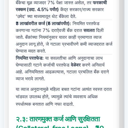
बँकेचा मूळ व्याजदर 7% पेक्षा जास्त असेल, तर
फरकाची
रक्कम (उदा. 4.5% पर्यंत)
केंद्र सरकार/राज्य सरकार
'उमेद' च्या माध्यमातून थेट बँकेला देते.
₹3 लाखांवरील कर्ज (₹5 लाखांपर्यंत):
नियमित परतफेड
करणाऱ्या गटांना 7% दराऐवजी बँक दरात
सवलत
दिली
जाते. बँकांच्या नियमांनुसार यावर काही प्रमाणात व्याज
अनुदान लागू होते, जे गटाला प्रभावीपणे कमी व्याजदरात कर्ज
घेण्यास मदत करते.
नियमित परतफेड:
या सवलतीचा आणि अनुदानाचा लाभ
घेण्यासाठी गटाने कर्जाची परतफेड
वेळेवर
करणे अनिवार्य
आहे. अनियमितता आढळल्यास, गटाला प्रचलित बँक दराने
व्याज भरावे लागते.
या व्याज अनुदानामुळे महिला बचत गटांना अत्यंत स्वस्त दरात
भांडवल उपलब्ध होते, ज्यामुळे त्यांचे व्यवसाय अधिक
स्पर्धात्मक बनतात आणि नफा वाढतो.
२.३:
तारणमुक्त कर्ज आणि सुरक्षितता