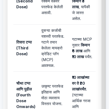
(Second
रक्कम वेळेवर
किमान ₹3
Dose)
परतफेड केलेली
लाख
, यापैकी
असावी.
जे जास्त
असेल.
दुसऱ्या कर्जाची
यशस्वी परतफेड.
गटाच्या MCP
तिसरा टप्पा
गटाने तयार
नुसार
किमान
(Third
केलेला मायक्रो
₹6 लाख
आणि
Dose)
क्रेडिट प्लॅन
₹10 लाख
पर्यंत.
(MCP)
आवश्यक.
₹10 लाखांच्या
चौथा टप्पा
वर ते ₹20
उत्कृष्ट परतफेड
आणि पुढील
लाखांपर्यंत
.
इतिहास आणि
(Fourth
(गटाच्या
मोठा व्यवसाय
Dose
आर्थिक गरजा
विस्तार योजना.
Onwards)
आणि