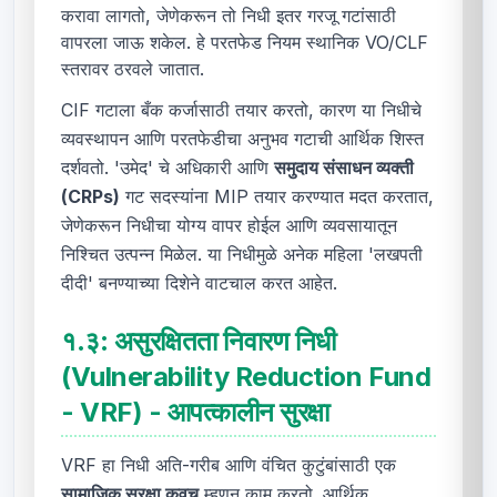
करावा लागतो, जेणेकरून तो निधी इतर गरजू गटांसाठी
वापरला जाऊ शकेल. हे परतफेड नियम स्थानिक VO/CLF
स्तरावर ठरवले जातात.
CIF गटाला बँक कर्जासाठी तयार करतो, कारण या निधीचे
व्यवस्थापन आणि परतफेडीचा अनुभव गटाची आर्थिक शिस्त
दर्शवतो. 'उमेद' चे अधिकारी आणि
समुदाय संसाधन व्यक्ती
(CRPs)
गट सदस्यांना MIP तयार करण्यात मदत करतात,
जेणेकरून निधीचा योग्य वापर होईल आणि व्यवसायातून
निश्चित उत्पन्न मिळेल. या निधीमुळे अनेक महिला 'लखपती
दीदी' बनण्याच्या दिशेने वाटचाल करत आहेत.
१.३:
असुरक्षितता निवारण निधी
(Vulnerability Reduction Fund
- VRF) - आपत्कालीन सुरक्षा
VRF हा निधी अति-गरीब आणि वंचित कुटुंबांसाठी एक
सामाजिक सुरक्षा कवच
म्हणून काम करतो. आर्थिक