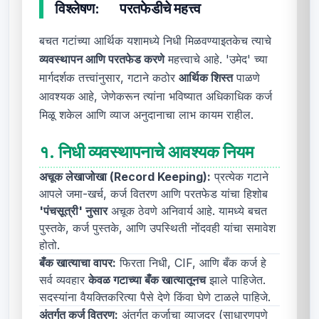
विश्लेषण:
परतफेडीचे महत्त्व
बचत गटांच्या आर्थिक यशामध्ये निधी मिळवण्याइतकेच त्याचे
व्यवस्थापन आणि परतफेड करणे
महत्त्वाचे आहे. 'उमेद' च्या
मार्गदर्शक तत्त्वांनुसार, गटाने कठोर
आर्थिक शिस्त
पाळणे
आवश्यक आहे, जेणेकरून त्यांना भविष्यात अधिकाधिक कर्ज
मिळू शकेल आणि व्याज अनुदानाचा लाभ कायम राहील.
१.
निधी व्यवस्थापनाचे आवश्यक नियम
अचूक लेखाजोखा (Record Keeping):
प्रत्येक गटाने
आपले जमा-खर्च, कर्ज वितरण आणि परतफेड यांचा हिशोब
'पंचसूत्री' नुसार
अचूक ठेवणे अनिवार्य आहे. यामध्ये बचत
पुस्तके, कर्ज पुस्तके, आणि उपस्थिती नोंदवही यांचा समावेश
होतो.
बँक खात्याचा वापर:
फिरता निधी, CIF, आणि बँक कर्ज हे
सर्व व्यवहार
केवळ गटाच्या बँक खात्यातूनच
झाले पाहिजेत.
सदस्यांना वैयक्तिकरित्या पैसे देणे किंवा घेणे टाळले पाहिजे.
अंतर्गत कर्ज वितरण:
अंतर्गत कर्जाचा व्याजदर (साधारणपणे