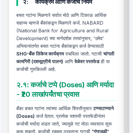
२:
कार्यक्रम आणि कर्जाचे नियम
बचत गटांना मिळणारे सर्वात मोठे आणि टिकाऊ आर्थिक
सहाय्य म्हणजे बँकांकडून मिळणारे कर्ज. NABARD
(National Bank for Agriculture and Rural
Development) च्या मार्गदर्शक तत्त्वांनुसार, 'उमेद'
अभियानांतर्गत बचत गटांना बँकांकडून कर्ज देण्यासाठी
SHG-बँक लिंकेज कार्यक्रम
राबविला जातो. गटाची
चांगली
कामगिरी (दशसूत्रीचे पालन)
आणि
वेळेवर परतफेड
ही या
कर्जाची गुरुकिल्ली आहे.
२.१:
कर्जाचे टप्पे (Doses) आणि मर्यादा
- ₹20 लाखांपर्यंतचा प्रवास
बँका बचत गटांना त्यांच्या आर्थिक शिस्तीनुसार
टप्प्याटप्प्याने
(Doses)
कर्ज देतात. प्रत्येक यशस्वी परतफेडीनंतर
कर्जाची मर्यादा वाढत जाते, ज्यामुळे गट मोठा व्यवसाय सुरू
करू शकतो. कर्जाची रक्कम ठरवताना गटाची
'गंगाजळी'