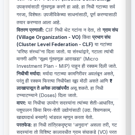
उपक्रमांसाठी गुंतवणूक करणे हा आहे. हा निधी गटाच्या सर्व
गरजा, विशेषतः उपजीविकेच्या साधनांसाठी, पूर्ण करण्यासाठी
तयार करण्यात आला आहे.
वितरण प्रणाली:
CIF निधी थेट गटांना न देता, तो
ग्राम संघ
(Village Organization - VO)
किंवा
प्रभाग संघ
(Cluster Level Federation - CLF)
या गटांच्या
'वरिष्ठ संस्थां'ना दिला जातो. या संस्थांद्वारे, गटाला त्यांची
मागणी आणि 'सूक्ष्म गुंतवणूक आराखडा' (Micro
Investment Plan - MIP) पाहून ही रक्कम दिली जाते.
निधीची मर्यादा:
मर्यादा गटाच्या कामगिरीवर अवलंबून असते,
परंतु ही रक्कम फिरत्या निधीपेक्षा खूप मोठी असते आणि
₹1
लाखापासून ते अनेक लाखांपर्यंत
असू शकते. हा निधी
टप्प्याटप्प्याने (Doses) दिला जातो.
वापर:
या निधीचा उपयोग सदस्यांना त्यांच्या शेती-आधारित,
पशुपालन किंवा बिगर-शेती उद्योगांसाठी (उदा. शिवणकाम,
खाद्यपदार्थ बनवणे) भांडवल म्हणून करता येतो.
परतफेड:
हा निधी तांत्रिकदृष्ट्या 'अनुदान' असला तरी, गट
सदस्यांना तो विशिष्ट कालावधीत ग्राम संघाकडे (VO) परत