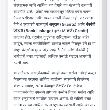
संस्थात्मक आणि आर्थिक बळ देणारे एक महत्त्वाचे सरकारी
व्यासपीठ आहे. 'उमेद' च्या माध्यमातून महिला बचत गटांना
केवळ प्रशिक्षण आणि क्षमता बांधणी मिळत नाही, तर त्यांना
विविध प्रकारचे महत्त्वपूर्ण
अनुदान (Grants)
आणि
बँकांशी
जोडणी (Bank Linkage)
द्वारे मोठे
कर्ज (Credit)
उपलब्ध होते. ग्रामीण कुटुंबांना दारिद्र्याच्या गर्तेतून बाहेर
काढून, त्यांना उपजीविकेची शाश्वत साधने मिळवून देणे हा या
संपूर्ण यंत्रणेचा मुख्य उद्देश आहे. 'उमेद' आणि बँकांची ही
भागीदारी बचत गटांसाठी आर्थिक क्रांती घडवून आणणारी
ठरली आहे.
या सविस्तर मार्गदर्शकामध्ये, आम्ही बचत गटांना 'उमेद' कडून
मिळणाऱ्या प्रत्येक आर्थिक मदतीच्या स्वरूपाचे विश्लेषण
करणार आहोत, तसेच बँकांद्वारे SHG-बँक लिंकेज
कार्यक्रमांतर्गत उपलब्ध होणाऱ्या कर्जाचे नियम, मर्यादा आणि
व्याज अनुदानाचे तपशील पाहणार आहोत. ही माहिती बचत
गटांना त्यांच्या आर्थिक गरजा पूर्ण करण्यासाठी आणि व्यवसाय