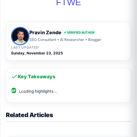
F
T
W
E
Pravin Zende
✔ VERIFIED AUTHOR
SEO Consultant • AI Researcher • Blogger
LAST UPDATED
Sunday, November 23, 2025
Key Takeaways
Loading highlights...
Related Articles