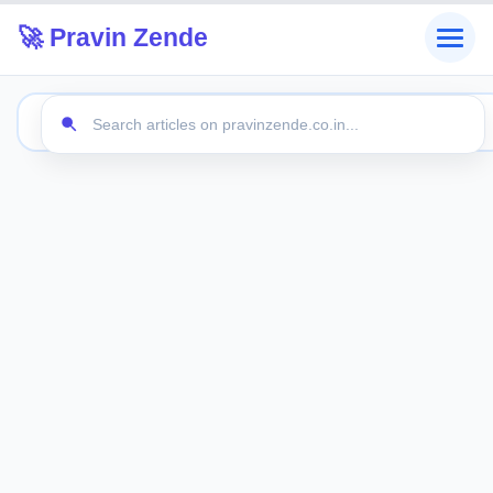
🚀 Pravin Zende