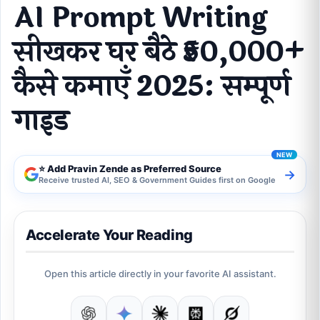
AI Prompt Writing
सीखकर घर बैठे ₹50,000+
कैसे कमाएँ 2025: सम्पूर्ण
गाइड
⭐ Add Pravin Zende as Preferred Source
→
Receive trusted AI, SEO & Government Guides first on Google
Accelerate Your Reading
Open this article directly in your favorite AI assistant.