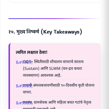
१०. मुख्य निष्कर्ष (Key Takeaways)
त्वरित लक्षात ठेवा!
ODF+ स्थितीसाठी शौचालय वापराचे सातत्य
(Sustain) आणि SLWM (घन-द्रव कचरा
व्यवस्थापन) आवश्यक आहे.
प्रभावी अंमलबजावणीसाठी ९०-दिवसीय कृती योजना
वापरा.
सरपंच, ग्रामसेवक आणि महिला बचत गटांचे नेतृत्व