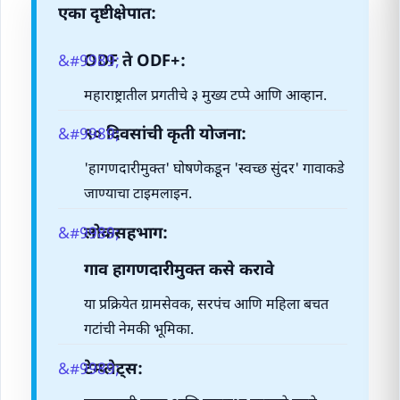
एका दृष्टीक्षेपात:
ODF ते ODF+:
महाराष्ट्रातील प्रगतीचे ३ मुख्य टप्पे आणि आव्हान.
९० दिवसांची कृती योजना:
'हागणदारीमुक्त' घोषणेकडून 'स्वच्छ सुंदर' गावाकडे
जाण्याचा टाइमलाइन.
लोकसहभाग:
गाव हागणदारीमुक्त कसे करावे
या प्रक्रियेत ग्रामसेवक, सरपंच आणि महिला बचत
गटांची नेमकी भूमिका.
टेम्प्लेट्स: