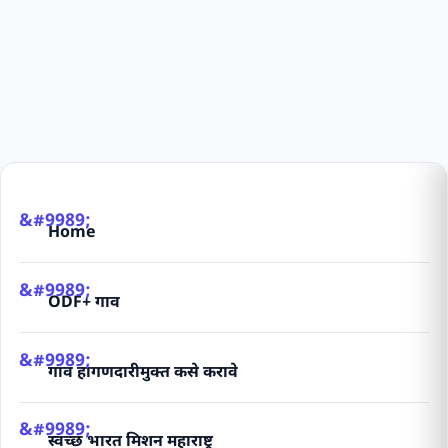
Home
ODF+ गाव
गाव हागणदारीमुक्त कसे करावे
स्वच्छ भारत मिशन महाराष्ट्र