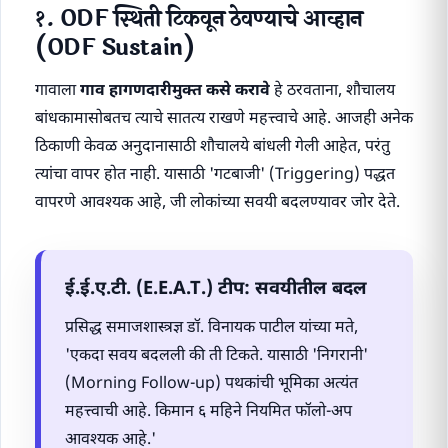
१. ODF स्थिती टिकवून ठेवण्याचे आव्हान
(ODF Sustain)
गावाला
गाव हागणदारीमुक्त कसे करावे
हे ठरवताना, शौचालय
बांधकामासोबतच त्याचे सातत्य राखणे महत्त्वाचे आहे. आजही अनेक
ठिकाणी केवळ अनुदानासाठी शौचालये बांधली गेली आहेत, परंतु
त्यांचा वापर होत नाही. यासाठी 'गटबाजी' (Triggering) पद्धत
वापरणे आवश्यक आहे, जी लोकांच्या सवयी बदलण्यावर जोर देते.
ई.ई.ए.टी. (E.E.A.T.) टीप: सवयीतील बदल
प्रसिद्ध समाजशास्त्रज्ञ डॉ. विनायक पाटील यांच्या मते,
'एकदा सवय बदलली की ती टिकते. यासाठी 'निगरानी'
(Morning Follow-up) पथकांची भूमिका अत्यंत
महत्त्वाची आहे. किमान ६ महिने नियमित फॉलो-अप
आवश्यक आहे.'