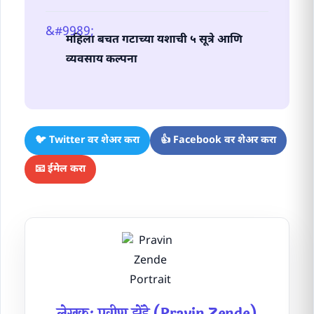
महिला बचत गटाच्या यशाची ५ सूत्रे आणि
व्यवसाय कल्पना
🐦 Twitter वर शेअर करा
👍 Facebook वर शेअर करा
📧 ईमेल करा
लेखक: प्रवीण झेंडे (Pravin Zende)