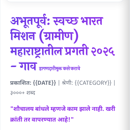
अभूतपूर्व: स्वच्छ भारत
मिशन (ग्रामीण)
महाराष्ट्रातील प्रगती २०२५
- गाव
हागणदारीमुक्त कसे करावे
प्रकाशित: {{DATE}}
| श्रेणी: {{CATEGORY}} |
३०००+ शब्द
"शौचालय बांधले म्हणजे काम झाले नाही. खरी
क्रांती तर वापरण्यात आहे!"