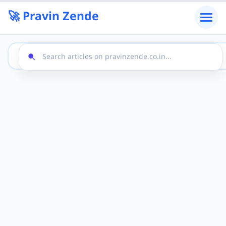
🚀 Pravin Zende