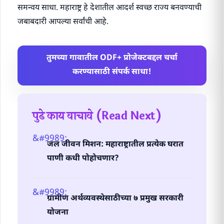
समन्वय साधा. महाराष्ट्र हे देशातील आदर्श स्वच्छ राज्य बनवण्याची
जबाबदारी आपल्या सर्वांची आहे.
तुमच्या गावातील ODF+ प्रोजेक्टबद्दल चर्चा
करण्यासाठी संपर्क साधा!
पुढे काय वाचावे (Read Next)
जल जीवन मिशन: महाराष्ट्रातील प्रत्येक घरात
पाणी कधी पोहोचणार?
ग्रामीण अर्थव्यवस्थेसाठीच्या ७ प्रमुख सरकारी
योजना