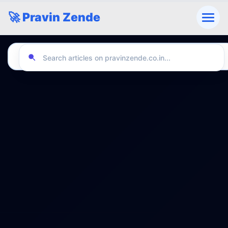
🚀 Pravin Zende