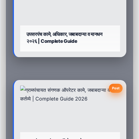
उपसरपंच कामे, अधिकार, जबाबदाऱ्या व मानधन
२०२६ | Complete Guide
Post