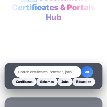
Certificates & Portals
Hub
500+ Official Indian Government Certificates,
Schemes, Jobs & Education Links
Updated for 2025–2026
All
Certificates
Schemes
Jobs
Education