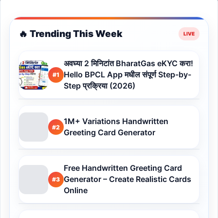
🔥 Trending This Week
अवघ्या 2 मिनिटांत BharatGas eKYC करा!
Hello BPCL App मधील संपूर्ण Step-by-
#1
Step प्रक्रिया (2026)
1M+ Variations Handwritten
#2
Greeting Card Generator
Free Handwritten Greeting Card
Generator – Create Realistic Cards
#3
Online