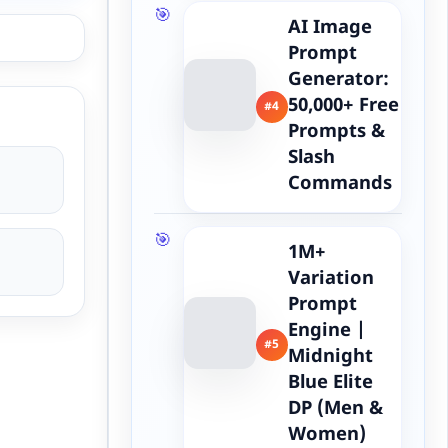
AI Image
Prompt
Generator:
50,000+ Free
#4
Prompts &
Slash
Commands
1M+
Variation
Prompt
Engine |
#5
Midnight
Blue Elite
DP (Men &
Women)