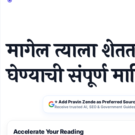
मागेल त्याला शेततळे - योजनेचा फायदा घेण्याची संपूर्ण
मागेल त्याला शेत
घेण्याची संपूर्ण म
⭐ Add Pravin Zende as Preferred Sour
Receive trusted AI, SEO & Government Guides 
Accelerate Your Reading