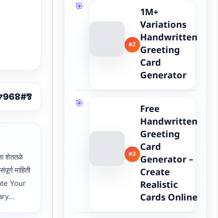
1M+
Variations
Handwritten
#2
Greeting
Card
Generator
Free
Handwritten
Greeting
Card
#3
 शेततळे
Generator –
पूर्ण माहिती
Create
ate Your
Realistic
ry...
Cards Online