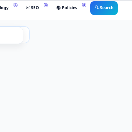
logy
📈 SEO
📚 Policies
🔍 Search