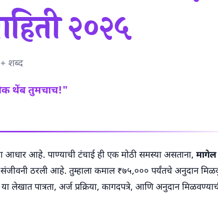
 माहिती २०२५
०+ शब्द
ेक थेंब तुमचाच!"
्नाचा आधार आहे. पाण्याची टंचाई ही एक मोठी समस्या असताना,
मागेल 
 संजीवनी ठरली आहे. तुम्हाला कमाल ₹७५,००० पर्यंतचे अनुदान मिळव
 या लेखात पात्रता, अर्ज प्रक्रिया, कागदपत्रे, आणि अनुदान मिळवण्या