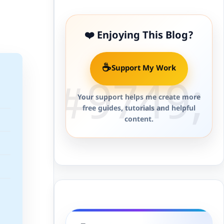
❤️ Enjoying This Blog?
☕
Support My Work
Your support helps me create more
free guides, tutorials and helpful
content.