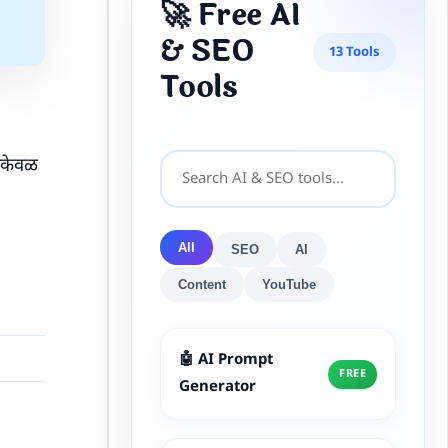
🚀 Free AI
& SEO
13 Tools
Tools
ष केवळ
All
SEO
AI
Content
YouTube
🤖 AI Prompt
FREE
Generator