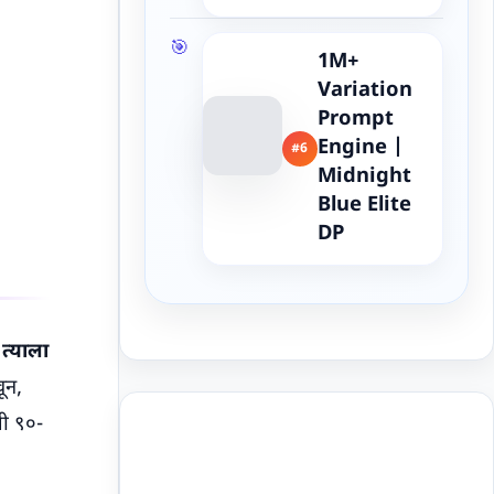
1M+
Variation
Prompt
Engine |
#6
Midnight
Blue Elite
DP
त्याला
ून,
ची ९०-
Buy Me a Coffee