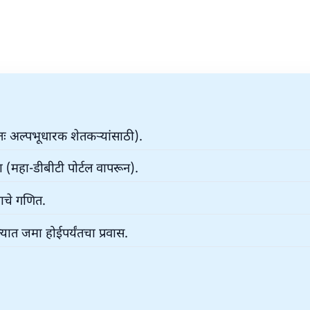
तः अल्पभूधारक शेतकऱ्यांसाठी).
 (महा-डीबीटी पोर्टल वापरून).
ाचे गणित.
यात जमा होईपर्यंतचा प्रवास.