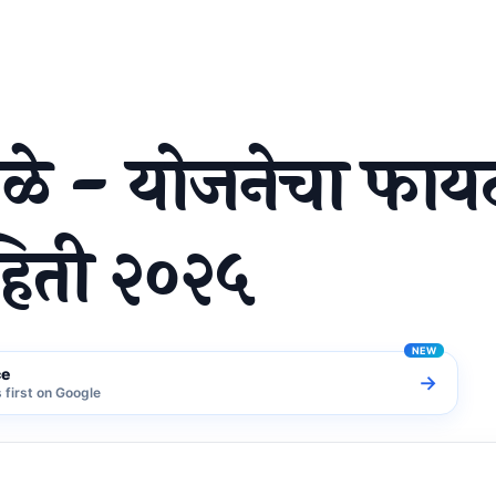
 माहिती २०२५
तळे - योजनेचा फाय
ाहिती २०२५
ce
→
first on Google