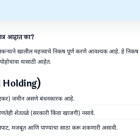
पात्र आहात का?
ेतकऱ्याने खालील महत्त्वाचे निकष पूर्ण करणे आवश्यक आहे. हे निक
ा पोहोचावा यासाठी आहेत.
d Holding)
१.५ एकर) जमीन असणे बंधनकारक आहे.
कोणतेही शेततळे (सरकारी किंवा खाजगी) नसावे.
णे सपाट, मजबूत आणि पाण्याचा साठा करू शकणारी असावी.