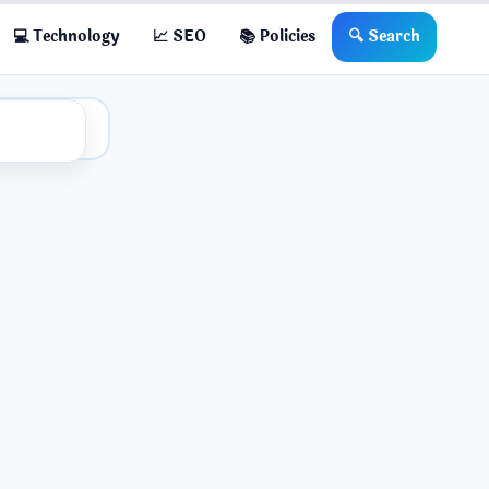
💻 Technology
📈 SEO
📚 Policies
🔍 Search