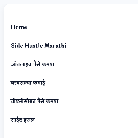
Home
Side Hustle Marathi
ऑनलाइन पैसे कमवा
घरबसल्या कमाई
नोकरीसोबत पैसे कमवा
साईड हसल
नोकरीसोबत 'साईड हसल' मधून पैसे कमविण्याचा महामार्ग