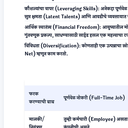
कौशल्यांचा वापर (Leveraging Skills):
अनेकदा पूर्णवेळ
सुप्त क्षमता (Latent Talents) आणि आवडीचे व्यवसायात रू
आर्थिक स्वातंत्र्य (Financial Freedom):
आयुष्यातील मोठ
गुंतवणूक प्रकल्प, साधण्यासाठी साईड हसल एक महत्त्वाचा टप्
विविधता (Diversification):
कोणताही एक उत्पन्नाचा स्र
Net) म्हणून काम करतो.
१.२. नोकरी आणि साईड हसलमधील मुख्य फरक
फरक
पूर्णवेळ नोकरी (Full-Time Job)
करण्याची बाब
मालकी/
तुम्ही कर्मचारी (Employee) असत
नियंत्रण
कंपनीची असते.