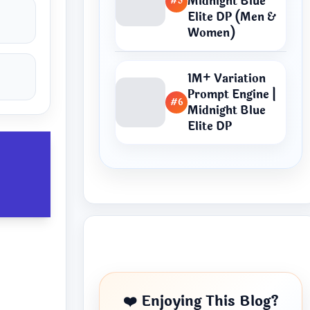
Midnight Blue
#5
Elite DP (Men &
Women)
1M+ Variation
Prompt Engine |
#6
Midnight Blue
Elite DP
Buy Me a Coffee
❤️ Enjoying This Blog?