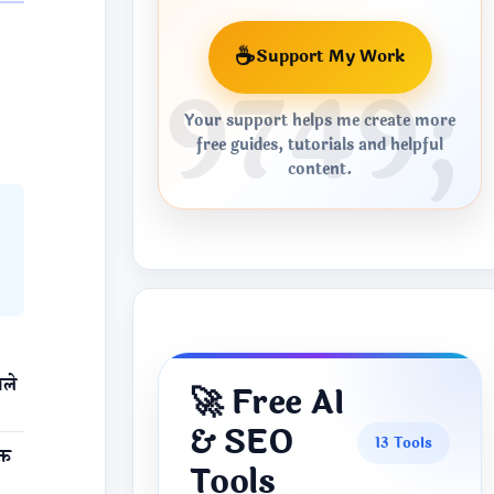
☕
Support My Work
Your support helps me create more
free guides, tutorials and helpful
content.
ाले
🚀 Free AI
& SEO
13 Tools
्त
Tools