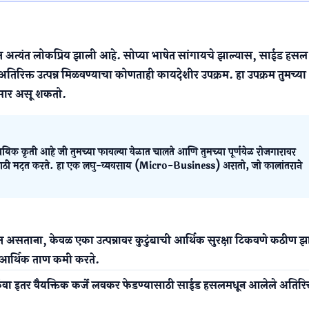
ी गरज
्यंत लोकप्रिय झाली आहे. सोप्या भाषेत सांगायचे झाल्यास, साईड हसल
अतिरिक्त उत्पन्न मिळवण्याचा कोणताही कायदेशीर उपक्रम. हा उपक्रम तुमच्या
सार असू शकतो.
ायिक कृती आहे जी तुमच्या फावल्या वेळात चालते आणि तुमच्या पूर्णवेळ रोजगारावर
्यासाठी मदत करते. हा एक लघु-व्यवसाय (Micro-Business) असतो, जो कालांतराने
 असताना, केवळ एका उत्पन्नावर कुटुंबाची आर्थिक सुरक्षा टिकवणे कठीण झ
आर्थिक ताण कमी करते.
किंवा इतर वैयक्तिक कर्जे लवकर फेडण्यासाठी साईड हसलमधून आलेले अतिरिक