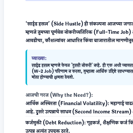
१.१. साईड हसलची नेमकी व्याख्या आणि आजच
‘साईड हसल’ (Side Hustle) ही संकल्पना आजच्या जगात अत
म्हणजे तुमच्या पूर्णवेळ नोकरीव्यतिरिक्त (Full-Time Job) 
आवडीचा, कौशल्यांवर आधारित किंवा बाजारातील मागणीनु
व्याख्या:
साईड हसल म्हणजे केवळ 'दुसरी नोकरी' नव्हे. ही एक अशी व्यावस
(W-2 Job) परिणाम न करता, तुम्हाला आर्थिक उद्दिष्टे साधण
मोठा होण्याची क्षमता ठेवतो.
आजची गरज (Why the Need?):
आर्थिक अस्थिरता (Financial Volatility):
महागाई वाढत
आहे. दुसरे उत्पन्नाचे साधन (Second Income Stream) 
कर्जमुक्ती (Debt Reduction):
गृहकर्ज, शैक्षणिक कर्ज 
उत्पन्न अत्यंत उपयुक्त ठरते.