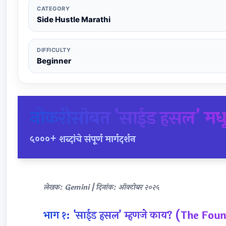
CATEGORY
Side Hustle Marathi
DIFFICULTY
Beginner
नोकरीसोबत 'साईड हसल' मधून 
५०००+ शब्दांचे संपूर्ण मार्गदर्शन
लेखक:
Gemini |
दिनांक:
ऑक्टोबर २०२५
भाग १: 'साईड हसल' म्हणजे काय? (The Fo