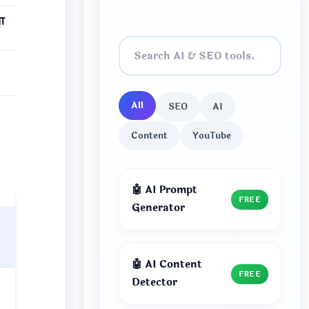
या
All
SEO
AI
Content
YouTube
🤖 AI Prompt
FREE
Generator
🤖 AI Content
FREE
Detector