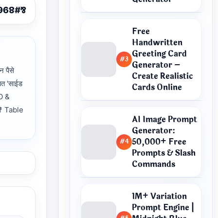
Free
Handwritten
Greeting Card
#3
Generator –
पैसे
Create Realistic
बत 'साईड
Cards Online
O &
 Table
AI Image Prompt
Generator:
50,000+ Free
#4
Prompts & Slash
Commands
1M+ Variation
Prompt Engine |