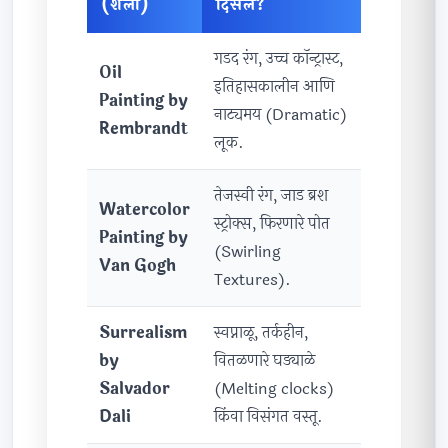
(शैली)
दिसेल?
गडद रंग, उच्च कॉन्ट्रास्ट,
Oil
इतिहासकालीन आणि
Painting by
नाट्यमय (Dramatic)
Rembrandt
लूक.
तेजस्वी रंग, जाड ब्रश
Watercolor
स्ट्रोक्स, फिरणारे पोत
Painting by
(Swirling
Van Gogh
Textures).
Surrealism
स्वप्नाळू, तर्कहीन,
by
वितळणारे घड्याळे
Salvador
(Melting clocks)
Dali
किंवा विसंगत वस्तू.