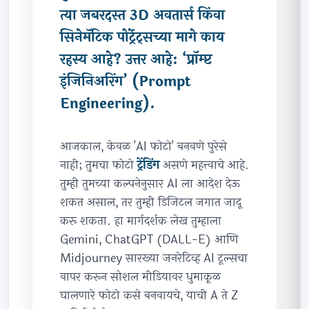
त्या जबरदस्त 3D अवतार्स किंवा
सिनेमॅटिक पोर्ट्रेट्सच्या मागे काय
रहस्य आहे? उत्तर आहे: ‘प्रॉम्प्ट
इंजिनिअरिंग’ (Prompt
Engineering).
आजकाल, केवळ 'AI फोटो' बनवणे पुरेसे
नाही; तुमचा फोटो
ट्रेंडिंग
असणे महत्त्वाचे आहे.
तुम्ही तुमच्या कल्पनेनुसार AI ला आदेश देऊ
शकत असाल, तर तुम्ही डिजिटल जगात जादू
करू शकता. हा मार्गदर्शक लेख तुम्हाला
Gemini, ChatGPT (DALL-E) आणि
Midjourney सारख्या जनरेटिव्ह AI टूल्सचा
वापर करून सोशल मीडियावर धुमाकूळ
घालणारे फोटो कसे बनवायचे, याची A ते Z