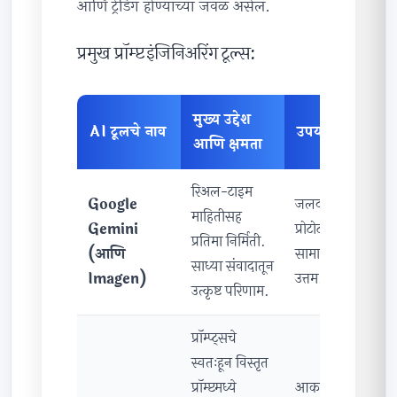
आणि ट्रेंडिंग होण्याच्या जवळ असेल.
प्रमुख प्रॉम्प्ट इंजिनिअरिंग टूल्स:
मुख्य उद्देश
AI टूलचे नाव
उपयोगिता
आणि क्षमता
रिअल-टाइम
Google
जलद
माहितीसह
Gemini
प्रोटोटाइपिंग,
प्रतिमा निर्मिती.
(आणि
सामान्य ट्रेंडसाठी
साध्या संवादातून
Imagen)
उत्तम.
उत्कृष्ट परिणाम.
प्रॉम्प्ट्सचे
स्वतःहून विस्तृत
प्रॉम्प्टमध्ये
आकर्षक