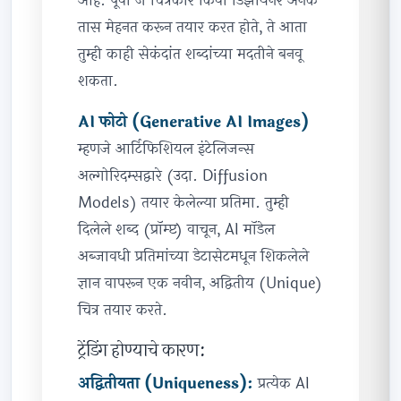
आहे. पूर्वी जे चित्रकार किंवा डिझायनर अनेक
तास मेहनत करून तयार करत होते, ते आता
तुम्ही काही सेकंदांत शब्दांच्या मदतीने बनवू
शकता.
AI फोटो (Generative AI Images)
म्हणजे आर्टिफिशियल इंटेलिजन्स
अल्गोरिदम्सद्वारे (उदा. Diffusion
Models) तयार केलेल्या प्रतिमा. तुम्ही
दिलेले शब्द (प्रॉम्प्ट) वाचून, AI मॉडेल
अब्जावधी प्रतिमांच्या डेटासेटमधून शिकलेले
ज्ञान वापरून एक नवीन, अद्वितीय (Unique)
चित्र तयार करते.
ट्रेंडिंग होण्याचे कारण:
अद्वितीयता (Uniqueness):
प्रत्येक AI