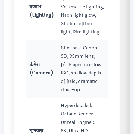
प्रकाश
Volumetric lighting,
(Lighting)
Neon light glow,
Studio softbox
light, Rim lighting.
Shot on a Canon
5D, 85mm lens,
कॅमेरा
f/1.8 aperture, low
(Camera)
ISO, shallow depth
of field, dramatic
close-up.
Hyperdetailed,
Octane Render,
Unreal Engine 5,
गुणवत्ता
8K, Ultra HD,