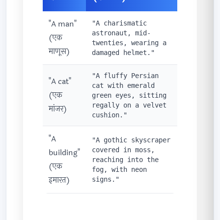
"A man"
"A charismatic
astronaut, mid-
(एक
twenties, wearing a
माणूस)
damaged helmet."
"A fluffy Persian
"A cat"
cat with emerald
(एक
green eyes, sitting
regally on a velvet
मांजर)
cushion."
"A
"A gothic skyscraper
covered in moss,
building"
reaching into the
(एक
fog, with neon
इमारत)
signs."