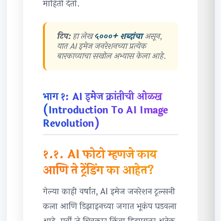
माहिती देतो.
टिप:
हा लेख
५०००+ शब्दांचा
असून,
यात AI इमेज जनरेशनच्या प्रत्येक
बारकाव्याचा सखोल अभ्यास केला आहे.
भाग १: AI इमेज क्रांतीची ओळख
(Introduction To AI Image
Revolution)
१.१. AI फोटो म्हणजे काय
आणि ते ट्रेंडिंग का आहेत?
गेल्या काही वर्षांत, AI इमेज जनरेशन टूल्सनी
कला आणि डिझाइनच्या जगात भूकंप घडवला