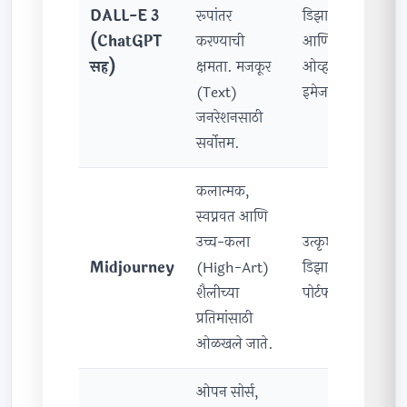
DALL-E 3
रूपांतर
डिझाइन, लोगो
(ChatGPT
करण्याची
आणि टेक्स्ट-
सह)
क्षमता. मजकूर
ओव्हर-
(Text)
इमेजसाठी.
जनरेशनसाठी
सर्वोत्तम.
कलात्मक,
स्वप्नवत आणि
उच्च-कला
उत्कृष्ट कलाकृती,
Midjourney
(High-Art)
डिझाइन
शैलीच्या
पोर्टफोलिओसाठी.
प्रतिमांसाठी
ओळखले जाते.
ओपन सोर्स,