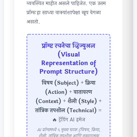
व्यवस्थित माहीत असले पाहिजेत. एक उत्तम
प्रॉम्प्ट हा साध्या वाक्यांशापेक्षा खूप वेगळा
असतो.
प्रॉम्प्ट रचनेचा व्हिज्युअल
(Visual
Representation of
Prompt Structure)
विषय (Subject)
+
क्रिया
(Action)
+
वातावरण
(Context)
+
शैली (Style)
+
तांत्रिक तपशील (Technical)
=
🔥 ट्रेंडिंग AI इमेज
AI प्रॉम्प्टमध्ये ५ मुख्य घटक (विषय, क्रिया,
शैली, तांत्रिक तपशील आणि नकारात्मक