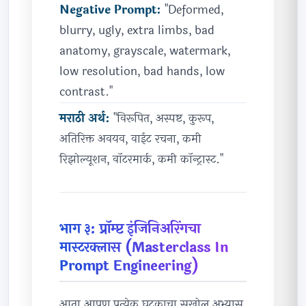
Negative Prompt:
"Deformed,
blurry, ugly, extra limbs, bad
anatomy, grayscale, watermark,
low resolution, bad hands, low
contrast."
मराठी अर्थ:
"विरूपित, अस्पष्ट, कुरूप,
अतिरिक्त अवयव, वाईट रचना, कमी
रिझोल्यूशन, वॉटरमार्क, कमी कॉन्ट्रास्ट."
भाग ३: प्रॉम्प्ट इंजिनिअरिंगचा
मास्टरक्लास (Masterclass In
Prompt Engineering)
आता आपण प्रत्येक घटकाचा सखोल अभ्यास