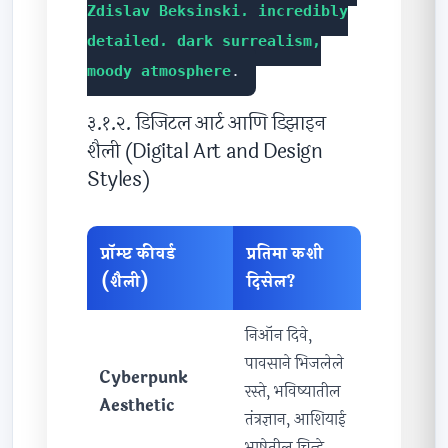
Zdislav Beksinski, incredibly
detailed, dark surrealism,
moody atmosphere
.
३.१.२. डिजिटल आर्ट आणि डिझाइन
शैली (Digital Art and Design
Styles)
प्रॉम्प्ट कीवर्ड
प्रतिमा कशी
(शैली)
दिसेल?
निऑन दिवे,
पावसाने भिजलेले
Cyberpunk
रस्ते, भविष्यातील
Aesthetic
तंत्रज्ञान, आशियाई
भाषेतील चिन्हे.