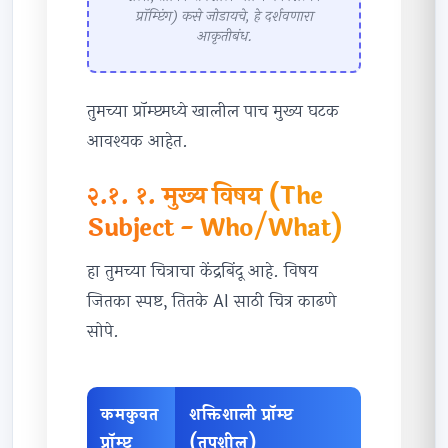
प्रॉम्प्टिंग) कसे जोडायचे, हे दर्शवणारा
आकृतीबंध.
तुमच्या प्रॉम्प्टमध्ये खालील पाच मुख्य घटक
आवश्यक आहेत.
२.१. १. मुख्य विषय (The
Subject - Who/What)
हा तुमच्या चित्राचा केंद्रबिंदू आहे. विषय
जितका स्पष्ट, तितके AI साठी चित्र काढणे
सोपे.
कमकुवत
शक्तिशाली प्रॉम्प्ट
प्रॉम्प्ट
(तपशील)