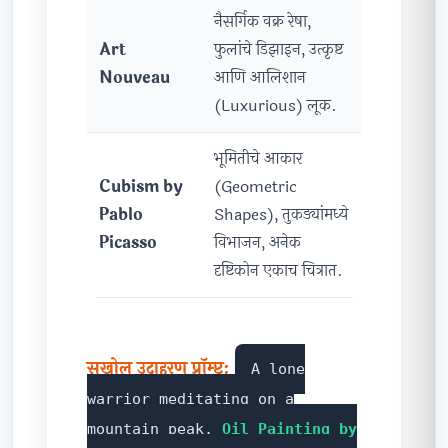
नैसर्गिक वक्र रेषा,
Art
फुलांचे डिझाइन, उत्कृष्ट
Nouveau
आणि आलिशान
(Luxurious) लूक.
भूमितीचे आकार
Cubism by
(Geometric
Pablo
Shapes), तुकड्यांमध्ये
Picasso
विभाजन, अनेक
दृष्टिकोन एकाच चित्रात.
सखोल उदाहरण प्रॉम्प्ट:
A lone
warrior meditating on a
mountain peak,
Oil Painting by