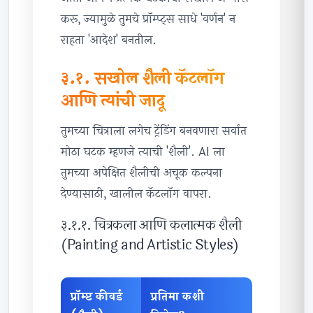
करू, ज्यामुळे तुमचे प्रॉम्प्ट्स साधे 'वर्णन' न
राहता 'आदेश' बनतील.
३.१. सखोल शैली कॅटलॉग
आणि त्यांची जादू
तुमच्या चित्राला लगेच ट्रेंडिंग बनवणारा सर्वात
मोठा घटक म्हणजे त्याची 'शैली'. AI ला
तुमच्या अपेक्षित शैलीची अचूक कल्पना
देण्यासाठी, खालील कॅटलॉग वापरा.
३.१.१. चित्रकला आणि कलात्मक शैली
(Painting and Artistic Styles)
प्रॉम्प्ट कीवर्ड
प्रतिमा कशी