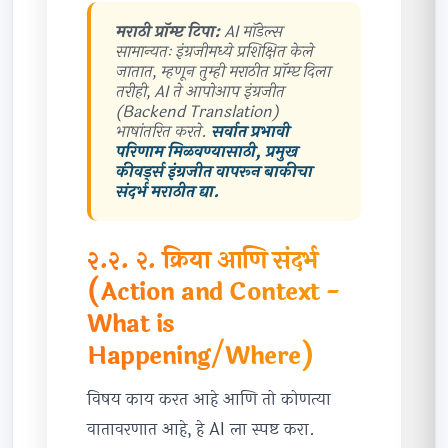
मराठी प्रॉम्प्ट टिपा:
AI मॉडेल्स
सामान्यतः इंग्रजीमध्ये प्रशिक्षित केले
जातात, म्हणून तुम्ही मराठीत प्रॉम्प्ट दिला
तरीही, AI ते आपोआप इंग्रजीत
(Backend Translation)
भाषांतरित करते.
सर्वात प्रभावी
परिणाम मिळवण्यासाठी, प्रमुख
कीवर्ड्स इंग्रजीत वापरून बाकीचा
संदर्भ मराठीत द्या.
२.२. २. क्रिया आणि संदर्भ
(Action and Context -
What is
Happening/Where)
विषय काय करत आहे आणि तो कोणत्या
वातावरणात आहे, हे AI ला स्पष्ट करा.