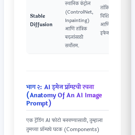
स्थानिक कंट्रोल
तांत्रिक नियंत्रण,
(ControlNet,
Stable
विशिष्ट ॲनिमेशन
Inpainting)
Diffusion
आणि खास
आणि तांत्रिक
इफेक्ट्ससाठी.
बदलांसाठी
सर्वोत्तम.
भाग २: AI इमेज प्रॉम्प्टची रचना
(Anatomy Of An AI Image
Prompt)
एक ट्रेंडिंग AI फोटो बनवण्यासाठी, तुम्हाला
तुमच्या प्रॉम्प्टचे घटक (Components)