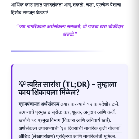
आर्थिक कारभारात पारदर्शकता आणू शकतो. चला, प्रत्येक पैशाचा
हिशोब समजून घेऊया!
"ज्या नागरिकाला अर्थसंकल्प समजतो, तो गावचा खरा चौकीदार
असतो."
💡 त्वरित सारांश (TL;DR) - तुम्हाला
काय शिकायला मिळेल?
ग्रामपंचायत अर्थसंकल्प
तयार करण्याचे १२ कायदेशीर टप्पे.
उत्पन्नाचे प्रमुख ४ स्रोत: कर, शुल्क, अनुदान आणि कर्जे.
खर्चाचे १० प्रमुख विभाग (विकास आणि अनिवार्य खर्च).
अर्थसंकल्प तपासण्याची '९० दिवसांची नागरिक कृती योजना'.
ऑडिट (लेखापरीक्षण) प्रक्रिया आणि नागरिकांची भूमिका.