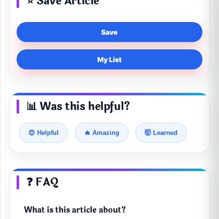
⭐ Save Article
Save
My List
📊 Was this helpful?
😍 Helpful
🔥 Amazing
🤯 Learned
❓ FAQ
What is this article about?