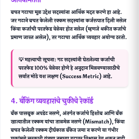
बचत गटाचा मूळ उद्देश सदस्यांना आर्थिक मदत करणे हा आहे.
जर गटाने बचत केलेली रक्कम सदस्यांना कर्जरूपात दिली नसेल
किंवा कर्जाची परतफेड वेळेवर होत नसेल (म्हणजे थकीत कर्जाचे
प्रमाण जास्त असेल), तर गटाचा आर्थिक व्यवहार
अयोग्य
ठरतो.
💡 महत्त्वाची सूचना:
गट सदस्यांनी घेतलेल्या कर्जाची
परतफेड 100% वेळेवर होणे हे अनुदान मिळवण्यासाठीचे
सर्वात मोठे यश लक्षण
(Success Metric) आहे.
4. बँकिंग व्यवहारांचे चुकीचे रेकॉर्ड
बँक पासबुक अपडेट नसणे, अंतर्गत कर्जाचे हिशोब आणि बँक
खात्यातील रक्कम यांचा ताळमेळ नसणे (Mismatch), किंवा
बचत केलेली रक्कम दीर्घकाळ बँकेत जमा न करणे या
गंभीर
चुकांमुळे
सरकारी यंत्रणा तुमच्या गटावर विश्वास ठेवू शकत नाही.