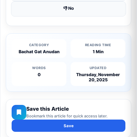
👎 No
CATEGORY
READING TIME
Bachat Gat Anudan
1 Min
WORDS
UPDATED
0
Thursday, November
20, 2025
Save this Article
Bookmark this article for quick access later.
Save