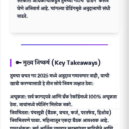
सरकारी अधिकाऱ्यांकडून तुमच्या गटाचे 'ग्रेडिंग' करून
घेणे
अनिवार्य
आहे. चांगल्या ग्रेडिंगमुळे अनुदानाची संधी
वाढते.
🔑 मुख्य निष्कर्ष (Key Takeaways)
तुमचा बचत गट 2025 मध्ये अनुदान गमावणार नाही, याची
खात्री करण्यासाठी हे तीन सोपे नियम लक्षात ठेवा:
अचूकता:
सर्व कागदपत्रे आणि बँक रेकॉर्डमध्ये 100% अचूकता
ठेवा. नावांमध्ये स्पेलिंग मिस्टेक नको.
नियमितता:
पंचसूत्री (बैठक, बचत, कर्ज, परतफेड, हिशोब)
नियमितपणे पाळा. महिन्यातून एकदा बैठक आवश्यक आहे.
पारदर्शकता:
सर्व आर्थिक व्यवहार सदस्यांच्या माहितीने आणि