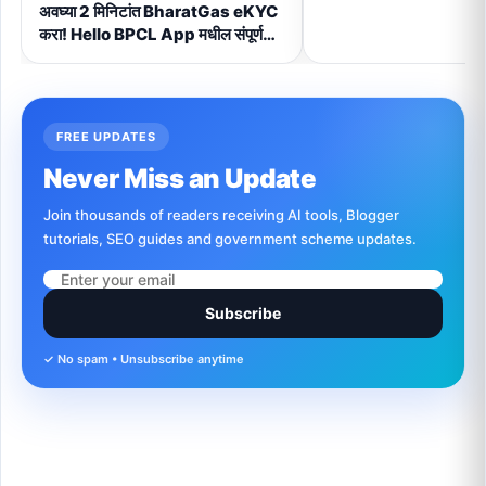
अवघ्या 2 मिनिटांत BharatGas eKYC
करा! Hello BPCL App मधील संपूर्ण
Step-by-Step प्रक्रिया (2026)
FREE UPDATES
Never Miss an Update
Join thousands of readers receiving AI tools, Blogger
tutorials, SEO guides and government scheme updates.
Subscribe
✓ No spam • Unsubscribe anytime