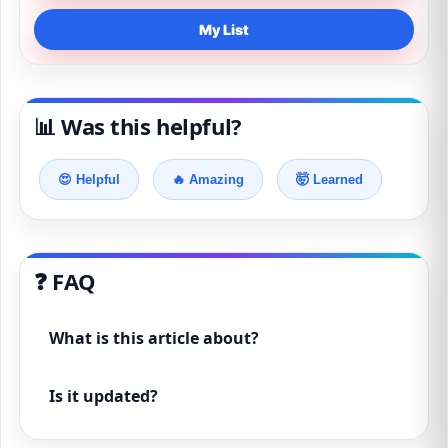
My List
📊 Was this helpful?
😍 Helpful
🔥 Amazing
🤯 Learned
❓ FAQ
What is this article about?
Is it updated?