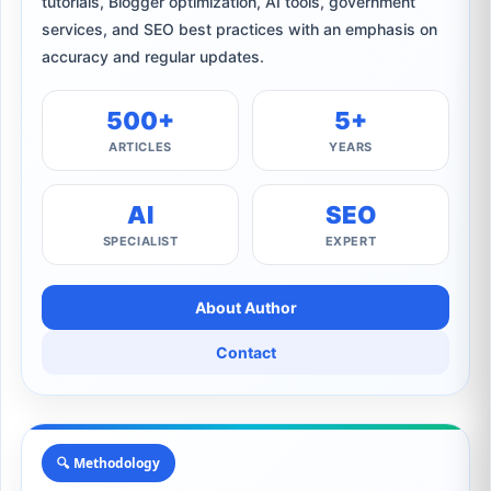
tutorials, Blogger optimization, AI tools, government
services, and SEO best practices with an emphasis on
accuracy and regular updates.
500+
5+
ARTICLES
YEARS
AI
SEO
SPECIALIST
EXPERT
About Author
Contact
🔍 Methodology