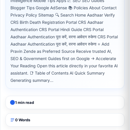
Intelligence Mobile Tips Apps 📈 SEO SEO Guides
Blogger Tips Google AdSense 📚 Policies About Contact
Privacy Policy Sitemap 🔍 Search Home Aadhaar Verify
CRS Birth Death Registration Portal CRS Aadhaar
Authentication CRS Portal Hindi Guide CRS Portal
Aadhaar Authentication पूरा करें, वरना आवेदन रुकेगा CRS Portal
Aadhaar Authentication पूरा करें, वरना आवेदन रुकेगा ⭐ Add
Pravin Zende as Preferred Source Receive trusted AI,
SEO & Government Guides first on Google → Accelerate
Your Reading Open this article directly in your favorite AI
assistant. 📑 Table of Contents AI Quick Summary
Generating summary...
1 min read
0 Words