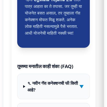
पात्र आहात का ते तपासा. जर तुम्ही या
योजनेत बसत असाल, तर तुम्हाला गॅस
कनेक्शन मोफत मिळू शकते. अनेक
लोक माहिती नसल्यामुळे पैसे भरतात.
आधी योजनेची माहिती नक्की घ्या!
तुमच्या मनातील काही शंका (FAQ)
१. नवीन गॅस कनेक्शनची फी किती
▼
आहे?