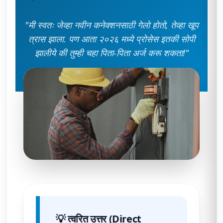
"मी स्वतः जेव्हा नवीन कनेक्शनसाठी गेलो होतो, तेव्हा खूप
त्रास झाला. पण आता २०२६ मध्ये प्रोसेस इतकी सोपी
झालीये की तुम्ही चहा पिता-पिता अर्ज करू शकता!"
💡 त्वरित उत्तर (Direct