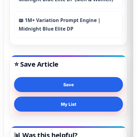
📖 1M+ Variation Prompt Engine |
Midnight Blue Elite DP
⭐ Save Article
Save
My List
📊 Was this helpful?