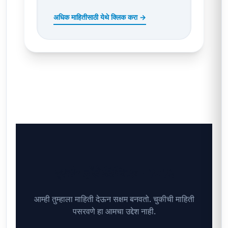
अधिक माहितीसाठी येथे क्लिक करा →
प्रवीण झेंडे डिजिटल - २०२६
आम्ही तुम्हाला माहिती देऊन सक्षम बनवतो. चुकीची माहिती
पसरवणे हा आमचा उद्देश नाही.