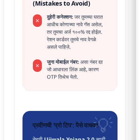
(Mistakes to Avoid)
दुहेरी कनेक्शन:
जर तुमच्या घरात
✕
आधीच कोणाच्या नावे गॅस असेल,
तर तुमचा अर्ज १००% रद्द होईल.
रेशन कार्डवर तुमचे नाव वेगळे
असले पाहिजे.
जुना मोबाईल नंबर:
असा नंबर द्या
✕
जो आधारला लिंक आहे, कारण
OTP तिथेच येतो.
💡
प्रवीणची 'प्रो टिप': पैसे वाचवा!
नेहमी
Ujjwala Yojana 2.0
साठी