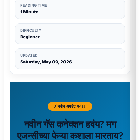
READING TIME
1 Minute
DIFFICULTY
Beginner
UPDATED
Saturday, May 09, 2026
⚡ नवीन अपडेट २०२६
नवीन गॅस कनेक्शन हवंय? मग
एजन्सीच्या फेऱ्या कशाला मारताय?