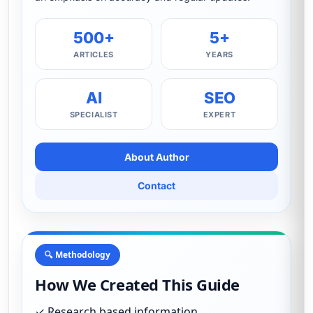
500+
5+
ARTICLES
YEARS
AI
SEO
SPECIALIST
EXPERT
About Author
Contact
🔍 Methodology
How We Created This Guide
✓ Research based information