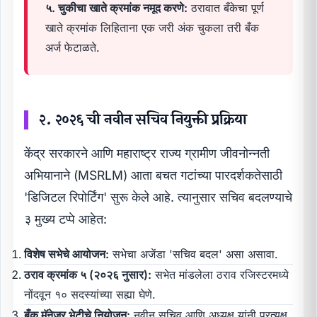
५. चुकीचा खाते क्रमांक नमूद करणे:
ठरावात बँकेचा पूर्ण
खाते क्रमांक लिहिताना एक जरी अंक चुकला तरी बँक
अर्ज फेटाळते.
२. २०२६ ची नवीन सचिव नियुक्ती प्रक्रिया
केंद्र सरकारने आणि महाराष्ट्र राज्य ग्रामीण जीवनोन्नती
अभियानाने (MSRLM) आता बचत गटांच्या पारदर्शकतेसाठी
'डिजिटल रिपोर्टिंग' सुरू केले आहे. त्यानुसार सचिव बदलण्याचे
३ मुख्य टप्पे आहेत:
विशेष सभेचे आयोजन:
सभेचा अजेंडा 'सचिव बदल' असा असावा.
ठराव क्रमांक ५ (२०२६ नुसार):
सभेत मांडलेला ठराव रजिस्टरमध्ये
नोंदवून १० सदस्यांच्या सह्या घेणे.
बँक मॅनेजर भेटीचे नियोजन:
नवीन सचिव आणि अध्यक्ष यांनी प्रत्यक्ष