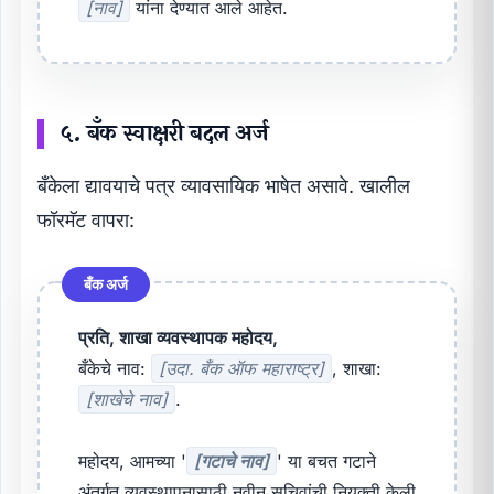
[नाव]
यांना देण्यात आले आहेत.
५. बँक स्वाक्षरी बदल अर्ज
बँकेला द्यावयाचे पत्र व्यावसायिक भाषेत असावे. खालील
फॉरमॅट वापरा:
बँक अर्ज
प्रति, शाखा व्यवस्थापक महोदय,
बँकेचे नाव:
[उदा. बँक ऑफ महाराष्ट्र]
, शाखा:
[शाखेचे नाव]
.
महोदय, आमच्या '
[गटाचे नाव]
' या बचत गटाने
अंतर्गत व्यवस्थापनासाठी नवीन सचिवांची नियुक्ती केली