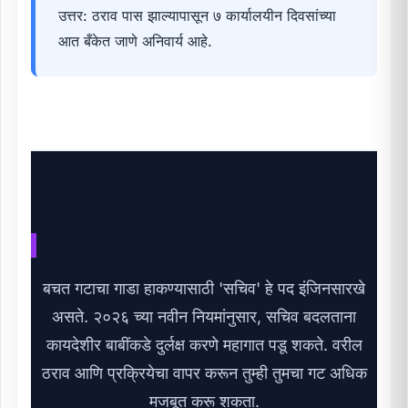
उत्तर: ठराव पास झाल्यापासून ७ कार्यालयीन दिवसांच्या
आत बँकेत जाणे अनिवार्य आहे.
निष्कर्ष
बचत गटाचा गाडा हाकण्यासाठी 'सचिव' हे पद इंजिनसारखे
असते. २०२६ च्या नवीन नियमांनुसार, सचिव बदलताना
कायदेशीर बाबींकडे दुर्लक्ष करणे महागात पडू शकते. वरील
ठराव आणि प्रक्रियेचा वापर करून तुम्ही तुमचा गट अधिक
मजबूत करू शकता.