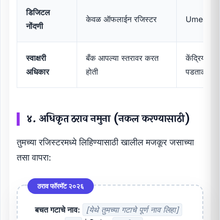
डिजिटल
केवळ ऑफलाईन रजिस्टर
Umed App 
नोंदणी
स्वाक्षरी
बँक आपल्या स्तरावर करत
केंद्रिय प
अधिकार
होती
पडताळणी
४. अधिकृत ठराव नमुना (नकल करण्यासाठी)
तुमच्या रजिस्टरमध्ये लिहिण्यासाठी खालील मजकूर जसाच्या
तसा वापरा:
ठराव फॉरमॅट २०२६
बचत गटाचे नाव:
[येथे तुमच्या गटाचे पूर्ण नाव लिहा]