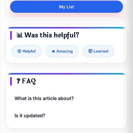
My List
📊 Was this helpful?
😍 Helpful
🔥 Amazing
🤯 Learned
❓ FAQ
What is this article about?
Is it updated?