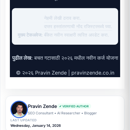
नेहमी लेखी ठराव करा.
दप्तर हस्तांतरणाची नोंद रजिस्टरमध्ये घ्या.
मुख्य टेकअवेज:
बँकेत नवीन स्वाक्षरी त्वरित अपडेट करा.
पुढील लेख:
बचत गटासाठी २०२६ मधील नवीन कर्ज योजना
© २०२६ Pravin Zende |
pravinzende.co.in
Pravin Zende
✔ VERIFIED AUTHOR
SEO Consultant • AI Researcher • Blogger
LAST UPDATED
Wednesday, January 14, 2026