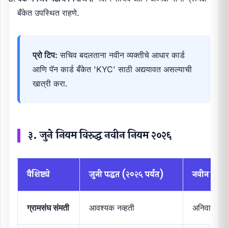
बँकेत उपस्थित राहणे.
प्रो टिप:
सचिव बदलताना नवीन व्यक्तीचे आधार कार्ड
आणि पॅन कार्ड बँकेत 'KYC' साठी अद्ययावत असल्याची
खात्री करा.
३. जुने नियम विरुद्ध नवीन नियम २०२६
वैशिष्ट्ये
जुनी पद्धत (२०२५ पर्यंत)
नवीन पद्धत
ग्रामसंघ संमती
आवश्यक नव्हती
अनिवार्य (