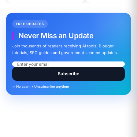
Step-by-Step प्रक्रिया (2026)
FREE UPDATES
Never Miss an Update
Join thousands of readers receiving AI tools, Blogger
tutorials, SEO guides and government scheme updates.
Subscribe
✓ No spam • Unsubscribe anytime