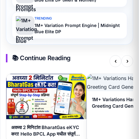
TRENDING
1M+ Variation Prompt Engine | Midnight
Blue Elite DP
📚 Continue Reading
‹
›
1M+ Variations Hand
Greeting Card Gener
अवघ्या 2 मिनिटांत BharatGas eKYC
करा! Hello BPCL App मधील संपूर्ण