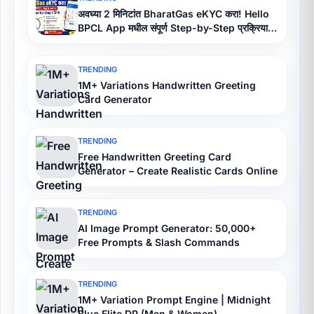
अवघ्या 2 मिनिटांत BharatGas eKYC करा! Hello
BPCL App मधील संपूर्ण Step-by-Step प्रक्रिया
(2026)
TRENDING
1M+ Variations Handwritten Greeting
Card Generator
TRENDING
Free Handwritten Greeting Card
Generator – Create Realistic Cards Online
TRENDING
AI Image Prompt Generator: 50,000+
Free Prompts & Slash Commands
TRENDING
1M+ Variation Prompt Engine | Midnight
Blue Elite DP (Men & Women)