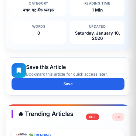
CATEGORY
READING TIME
बचत गट बँक व्यवहार
1 Min
WORDS
UPDATED
0
Saturday, January 10,
2026
Save this Article
Bookmark this article for quick access later.
Save
🔥 Trending Articles
HOT
TRENDING