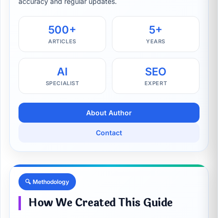
accuracy and regular updates.
500+
5+
ARTICLES
YEARS
AI
SEO
SPECIALIST
EXPERT
About Author
Contact
🔍 Methodology
How We Created This Guide