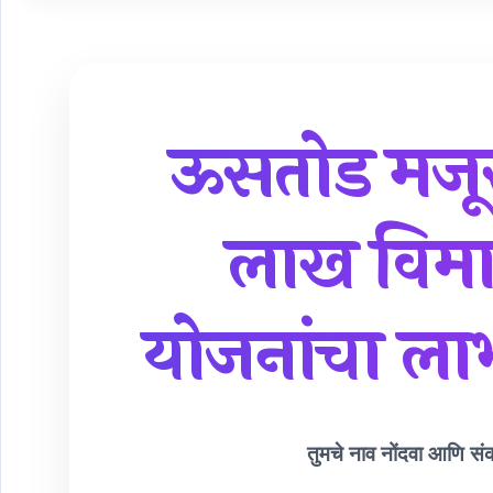
ऊसतोड मजूर
लाख विम
योजनांचा लाभ
तुमचे नाव नोंदवा आणि सं