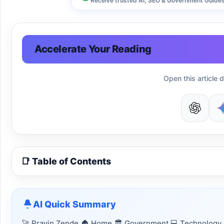
Receive trusted AI, SEO & Government Guides 
Accelerate Your Reading
Open this article d
📑 Table of Contents
AI Quick Summary
🚀 Pravin Zende 🏠 Home 🏛 Government 💻 Technology 