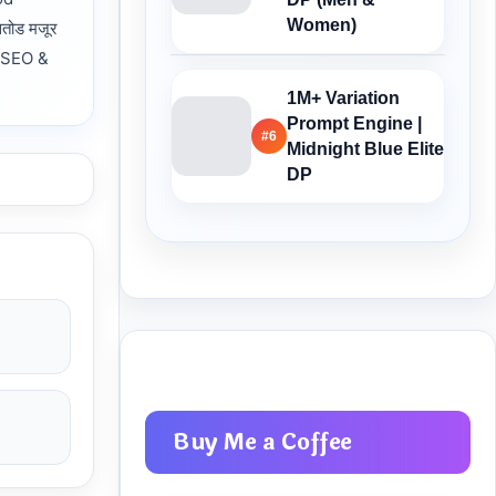
Women)
सतोड मजूर
, SEO &
1M+ Variation
Prompt Engine |
#6
Midnight Blue Elite
DP
Buy Me a Coffee