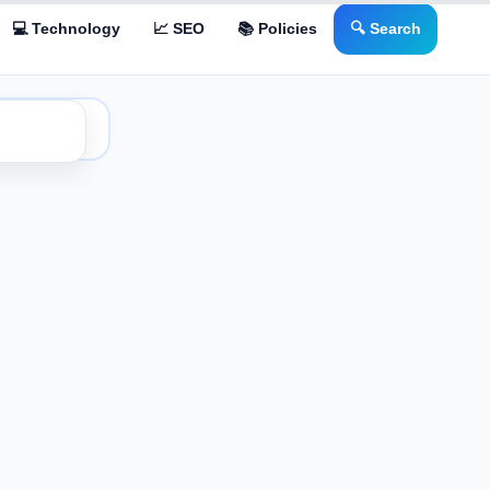
💻 Technology
📈 SEO
📚 Policies
🔍 Search