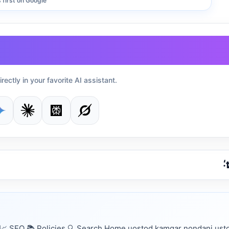
first on Google
irectly in your favorite AI assistant.
📈 SEO 📚 Policies 🔍 Search Home uostod kamgar nondani ust