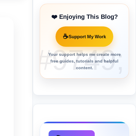
❤️ Enjoying This Blog?
☕
Support My Work
Your support helps me create more
free guides, tutorials and helpful
content.