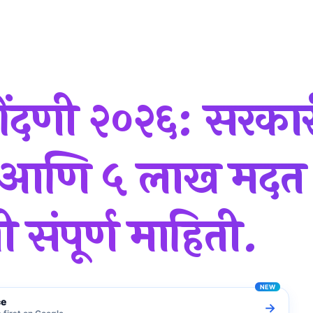
ळवण्याची संपूर्ण माहिती.
ंदणी २०२६: सरकार
ा आणि ५ लाख मदत
 संपूर्ण माहिती.
ce
→