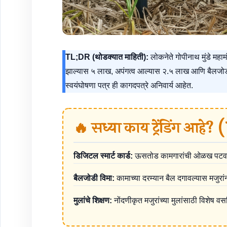
TL;DR (थोडक्यात माहिती):
लोकनेते गोपीनाथ मुंडे महामं
झाल्यास ५ लाख, अपंगत्व आल्यास २.५ लाख आणि बैलजोडी 
स्वयंघोषणा पत्र ही कागदपत्रे अनिवार्य आहेत.
🔥 सध्या काय ट्रेंडिंग आह
डिजिटल स्मार्ट कार्ड:
ऊसतोड कामगारांची ओळख पटवण्यास
बैलजोडी विमा:
कामाच्या दरम्यान बैल दगावल्यास मजुरांन
मुलांचे शिक्षण:
नोंदणीकृत मजुरांच्या मुलांसाठी विशेष व