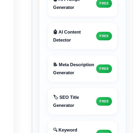
FREE
Generator
🤖 AI Content
FREE
Detector
📝 Meta Description
FREE
Generator
🏷️ SEO Title
FREE
Generator
🔍 Keyword