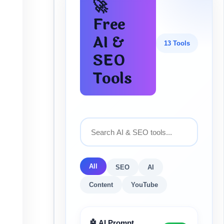
🚀
Free
AI &
13 Tools
SEO
Tools
All
SEO
AI
Content
YouTube
🤖 AI Prompt