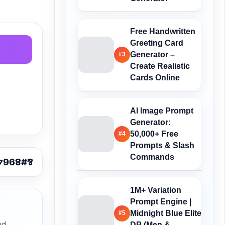
Free Handwritten
Greeting Card
Generator –
#3
Create Realistic
Cards Online
AI Image Prompt
Generator:
50,000+ Free
#4
Prompts & Slash
Commands
1M+ Variation
Prompt Engine |
Midnight Blue Elite
#5
od
DP (Men &