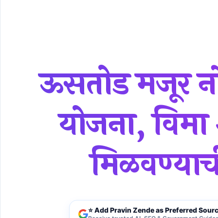
ऊसतोड मजूर नोंदणी २०२६: सरकारी योजना, विमा आणि ५ लाख मदत मि
ऊसतोड मजूर नो
योजना, विम
मिळवण्याची
⭐ Add Pravin Zende as Preferred Sour