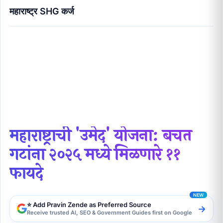
महाराष्ट्र SHG कर्ज
महाराष्ट्राची 'उमेद' योजना: बचत गटांना २०२५ मध्ये मिळणारे ११
फायदे
महाराष्ट्राची 'उमेद' योजना: बचत
गटांना २०२५ मध्ये मिळणारे ११
फायदे
⭐ Add Pravin Zende as Preferred Source
→
Receive trusted AI, SEO & Government Guides first on Google