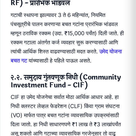
RF) - प्रारंभिक भांडवल
गटाची स्थापना झाल्यावर 3 ते 6 महिन्यांत, नियमित
पंचसूत्रीचे पालन करणाऱ्या बचत गटांना प्रारंभिक भांडवल
म्हणून ठराविक रक्कम (उदा. ₹15,000 पर्यंत) दिली जाते. ही
रक्कम गटाला अंतर्गत कर्ज व्यवहार सुरू करण्यासाठी आणि
त्यांची आर्थिक शिस्त वाढवण्यासाठी मदत करते.
उमेद योजना
बचत गट
यांच्यासाठी हे पहिले पाऊल असते.
२.२. समुदाय गुंतवणूक निधी (Community
Investment Fund - CIF)
CIF हा उमेद योजनेचा सर्वात मोठा आर्थिक आधार आहे. हा
निधी क्लस्टर लेव्हल फेडरेशन (CLF) किंवा ग्राम संघटना
(VO) मार्फत पात्र बचत गटांना व्यावसायिक उपक्रमांसाठी
दिला जातो. हा निधी साधारणपणे ₹1 लाख ते ₹3 लाखांपर्यंत
असू शकतो आणि गटाच्या व्यावसायिक गरजेनुसार तो वाढू