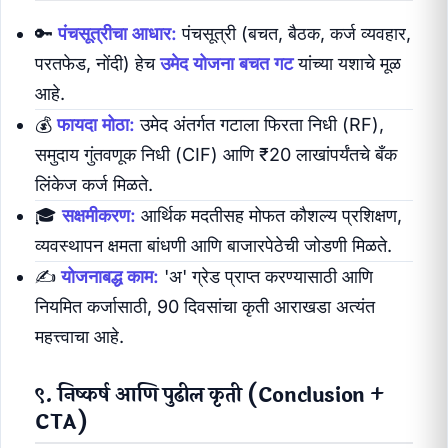
🔑
पंचसूत्रीचा आधार:
पंचसूत्री (बचत, बैठक, कर्ज व्यवहार,
परतफेड, नोंदी) हेच
उमेद योजना बचत गट
यांच्या यशाचे मूळ
आहे.
💰
फायदा मोठा:
उमेद अंतर्गत गटाला फिरता निधी (RF),
समुदाय गुंतवणूक निधी (CIF) आणि ₹20 लाखांपर्यंतचे बँक
लिंकेज कर्ज मिळते.
🎓
सक्षमीकरण:
आर्थिक मदतीसह मोफत कौशल्य प्रशिक्षण,
व्यवस्थापन क्षमता बांधणी आणि बाजारपेठेची जोडणी मिळते.
✍️
योजनाबद्ध काम:
'अ' ग्रेड प्राप्त करण्यासाठी आणि
नियमित कर्जासाठी, 90 दिवसांचा कृती आराखडा अत्यंत
महत्त्वाचा आहे.
९. निष्कर्ष आणि पुढील कृती (Conclusion +
CTA)