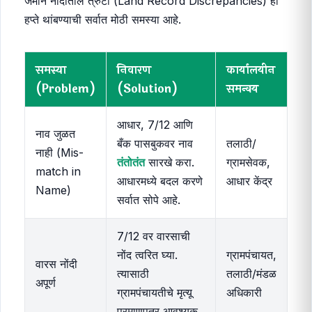
जमीन नोंदीतील त्रुटी (Land Record Discrepancies) ही
हप्ते थांबण्याची सर्वात मोठी समस्या आहे.
समस्या
निवारण
कार्यालयीन
(Problem)
(Solution)
समन्वय
आधार, 7/12 आणि
नाव जुळत
बँक पासबुकवर नाव
तलाठी/
नाही (Mis-
तंतोतंत
सारखे करा.
ग्रामसेवक,
match in
आधारमध्ये बदल करणे
आधार केंद्र
Name)
सर्वात सोपे आहे.
7/12 वर वारसाची
नोंद त्वरित घ्या.
ग्रामपंचायत,
वारस नोंदी
त्यासाठी
तलाठी/मंडळ
अपूर्ण
ग्रामपंचायतीचे मृत्यू
अधिकारी
प्रमाणपत्र आवश्यक.