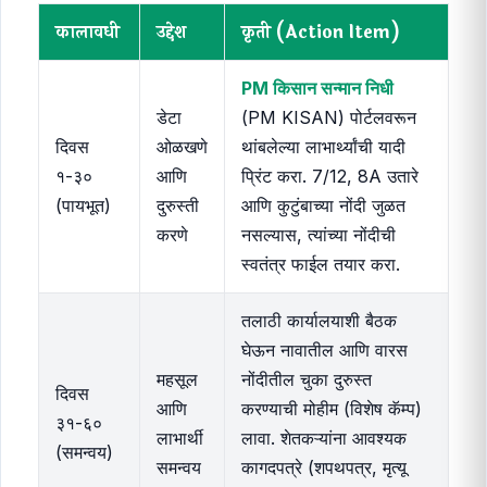
कालावधी
उद्देश
कृती (Action Item)
PM किसान सन्मान निधी
डेटा
(PM KISAN) पोर्टलवरून
दिवस
ओळखणे
थांबलेल्या लाभार्थ्यांची यादी
१-३०
आणि
प्रिंट करा. 7/12, 8A उतारे
(पायभूत)
दुरुस्ती
आणि कुटुंबाच्या नोंदी जुळत
करणे
नसल्यास, त्यांच्या नोंदीची
स्वतंत्र फाईल तयार करा.
तलाठी कार्यालयाशी बैठक
घेऊन नावातील आणि वारस
महसूल
नोंदीतील चुका दुरुस्त
दिवस
आणि
करण्याची मोहीम (विशेष कॅम्प)
३१-६०
लाभार्थी
लावा. शेतकऱ्यांना आवश्यक
(समन्वय)
समन्वय
कागदपत्रे (शपथपत्र, मृत्यू