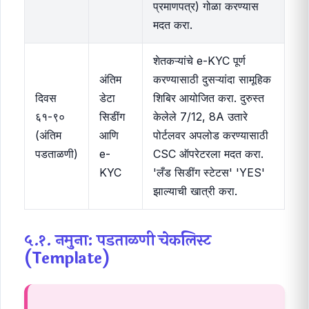
प्रमाणपत्र) गोळा करण्यास
मदत करा.
शेतकऱ्यांचे e-KYC पूर्ण
अंतिम
करण्यासाठी दुसऱ्यांदा सामूहिक
दिवस
डेटा
शिबिर आयोजित करा. दुरुस्त
६१-९०
सिडींग
केलेले 7/12, 8A उतारे
(अंतिम
आणि
पोर्टलवर अपलोड करण्यासाठी
पडताळणी)
e-
CSC ऑपरेटरला मदत करा.
KYC
'लँड सिडींग स्टेटस' 'YES'
झाल्याची खात्री करा.
५.१. नमुना: पडताळणी चेकलिस्ट
(Template)