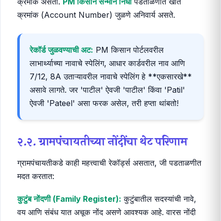
क्रमांक असतो.
PM किसान सन्मान निधी
पडताळणीत खाते
क्रमांक (Account Number) जुळणे अनिवार्य असते.
रेकॉर्ड जुळवण्याची अट:
PM किसान पोर्टलवरील
लाभार्थ्याच्या नावाचे स्पेलिंग, आधार कार्डवरील नाव आणि
7/12, 8A उताऱ्यावरील नावाचे स्पेलिंग हे **एकसारखे**
असावे लागते. जर 'पाटील' ऐवजी 'पाटील' किंवा 'Patil'
ऐवजी 'Pateel' असा फरक असेल, तरी हप्ता थांबतो!
२.२. ग्रामपंचायतीच्या नोंदींचा थेट परिणाम
ग्रामपंचायतीकडे काही महत्त्वाची रेकॉर्ड्स असतात, जी पडताळणीत
मदत करतात:
कुटुंब नोंदणी (Family Register):
कुटुंबातील सदस्यांची नावे,
वय आणि संबंध यात अचूक नोंद असणे आवश्यक आहे. वारस नोंदी