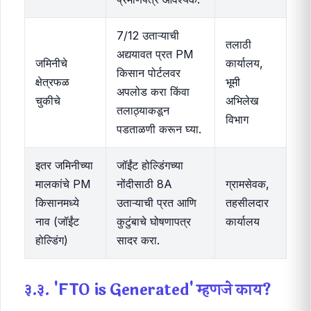
7/12 उताऱ्याची
तलाठी
अद्ययावत प्रत PM
जमिनीचे
कार्यालय,
किसान पोर्टलवर
क्षेत्रफळ
भूमी
अपलोड करा किंवा
चुकीचे
अभिलेख
तलाठ्याकडून
विभाग
पडताळणी करून घ्या.
इतर जमिनीच्या
जॉईंट होल्डिंगच्या
मालकांचे PM
नोंदीसाठी 8A
ग्रामसेवक,
किसानमध्ये
उताऱ्याची प्रत आणि
तहसीलदार
नाव (जॉईंट
कुटुंबाचे घोषणापत्र
कार्यालय
होल्डिंग)
सादर करा.
३.३. 'FTO is Generated' म्हणजे काय?