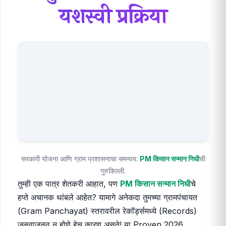
यशस्वी प्रक्रिया
सरकारी योजना आणि ग्राम प्रशासनाचा समन्वय:
PM किसान सन्मान निधी
ची
गुरुकिल्ली.
तुम्ही एक पात्र शेतकरी आहात, पण
PM किसान सन्मान निधी
चे
हप्ते अचानक थांबले आहेत? यामागे अनेकदा तुमच्या ग्रामपंचायत
(Gram Panchayat) स्तरावरील रेकॉर्ड्समध्ये (Records)
जुळवाजुळव न होणे हेच कारण असते! या Proven 2026