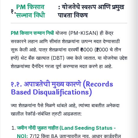
PM किसान
: योजनेचे स्वरूप आणि प्रमुख
१.
सन्मान निधी
पात्रता निकष
PM किसान सन्मान निधी
योजना (PM-KISAN) ही केंद्र
सरकारने लहान आणि सीमांत शेतकर्‍यांना उत्पन्न मदत देण्यासाठी
सुरू केली आहे. पात्र शेतकर्‍यांना दरवर्षी ₹6000 (₹2000 चे तीन
हप्ते) थेट बँक खात्यात (DBT) जमा केले जातात. या योजनेचा उद्देश
शेतकर्‍यांच्या दैनंदिन गरजा पूर्ण करण्यास मदत करणे हा आहे.
१.१. अपात्रतेची मुख्य कारणे (Records
Based Disqualifications)
ज्या शेतकर्‍यांना पैसे मिळणे थांबले आहे, त्यांच्या बाबतीत अनेकदा
खालील रेकॉर्ड-संबंधित त्रुटी आढळतात:
जमीन नोंदी जुळत नाहीत (Land Seeding Status -
NO):
7/12 किंवा 8A उताऱ्यावरील नाव, आधार कार्डवरील