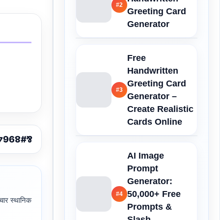
#2
Greeting Card
Generator
Free
Handwritten
Greeting Card
#3
Generator –
Create Realistic
Cards Online
AI Image
Prompt
Generator:
50,000+ Free
#4
ार स्थानिक
Prompts &
Slash