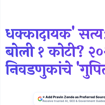
धक्कादायक' सत्य
बोली १ कोटी? २०२
निवडणुकांचे 'गुपि
⭐ Add Pravin Zende as Preferred Sour
Receive trusted AI, SEO & Government Guides 