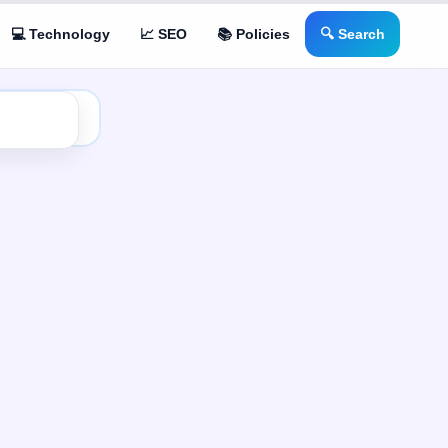
💻 Technology
📈 SEO
📚 Policies
🔍 Search