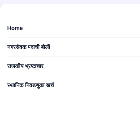
Home
नगरसेवक पदाची बोली
राजकीय भ्रष्टाचार
स्थानिक निवडणुका खर्च
धक्कादायक' सत्य: नगरसेवक पदाची बोली १ कोटी? २०२५ च्या स्थानि