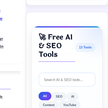
य
ला
🚀 Free AI
्हा
& SEO
रोत
13 Tools
Tools
All
SEO
AI
णि
Content
YouTube