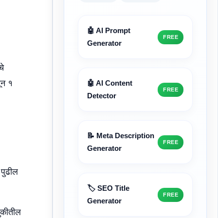
🤖 AI Prompt
FREE
Generator
चे
ून १
🤖 AI Content
FREE
Detector
📝 Meta Description
FREE
Generator
 पुढील
🏷️ SEO Title
FREE
Generator
णुकीतील