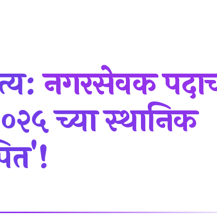
त्य:
नगरसेवक पदा
०२५ च्या स्थानिक
पित'!