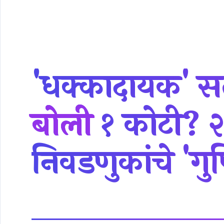
'धक्कादायक' स
बोली
१ कोटी? २
निवडणुकांचे 'गु