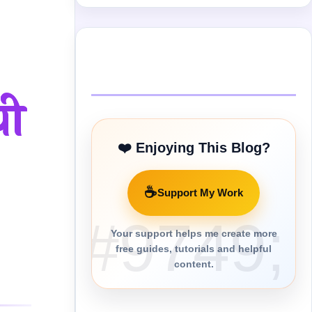
Buy Me a Coffee
ची
❤️ Enjoying This Blog?
☕
Support My Work
Your support helps me create more
free guides, tutorials and helpful
content.