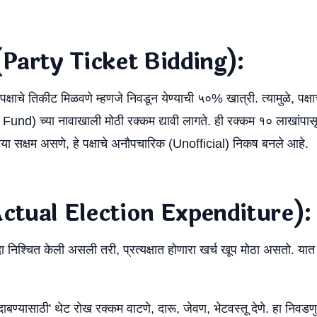
ी (Party Ticket Bidding):
 पक्षाचे तिकीट मिळवणे म्हणजे निवडून येण्याची ५०% खात्री. त्यामुळे, पक्षा
 Fund) च्या नावाखाली मोठी रक्कम द्यावी लागते. ही रक्कम १० लाखांपास
्ट्या सक्षम असणे, हे पक्षाचे अनौपचारिक (Unofficial) निकष बनले आहे.
्च (Actual Election Expenditure):
िश्चित केली असली तरी, प्रत्यक्षात होणारा खर्च खूप मोठा असतो. यात
ाबण्यासाठी' थेट रोख रक्कम वाटणे, दारू, जेवण, भेटवस्तू देणे. हा निवड