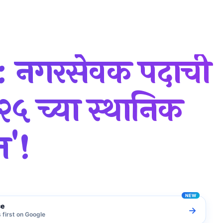
: नगरसेवक पदाची
५ च्या स्थानिक
त'!
ce
→
first on Google