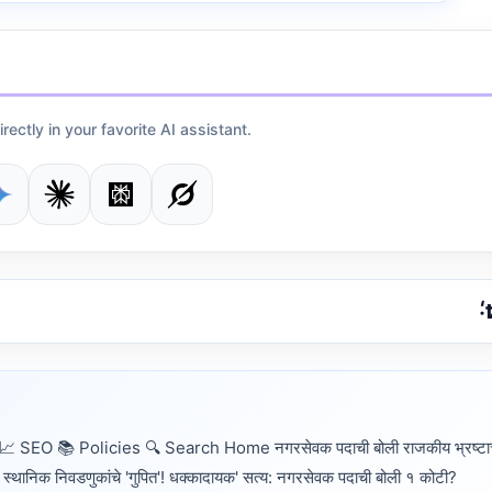
irectly in your favorite AI assistant.
O 📚 Policies 🔍 Search Home नगरसेवक पदाची बोली राजकीय भ्रष्टाच
स्थानिक निवडणुकांचे 'गुपित'! धक्कादायक' सत्य: नगरसेवक पदाची बोली १ कोटी?