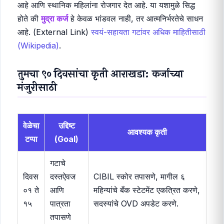
आहे आणि स्थानिक महिलांना रोजगार देत आहे. या यशामुळे सिद्ध
होते की
मुद्रा कर्ज
हे केवळ भांडवल नाही, तर आत्मनिर्भरतेचे साधन
आहे. (External Link)
स्वयं-सहायता गटांवर अधिक माहितीसाठी
(Wikipedia)
.
तुमचा ९० दिवसांचा कृती आराखडा: कर्जाच्या
मंजुरीसाठी
वेळेचा
उद्दिष्ट
आवश्यक कृती
टप्पा
(Goal)
गटाचे
दिवस
दस्तऐवज
CIBIL स्कोर तपासणे, मागील ६
०१ ते
आणि
महिन्यांचे बँक स्टेटमेंट एकत्रित करणे,
१५
पात्रता
सदस्यांचे OVD अपडेट करणे.
तपासणे