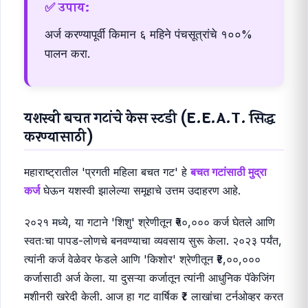
✅ उपाय:
अर्ज करण्यापूर्वी किमान ६ महिने पंचसूत्रांचे १००%
पालन करा.
यशस्वी बचत गटांचे केस स्टडी (E.E.A.T. सिद्ध
करण्यासाठी)
महाराष्ट्रातील 'प्रगती महिला बचत गट' हे
बचत गटांसाठी मुद्रा
कर्ज
घेऊन यशस्वी झालेल्या समूहाचे उत्तम उदाहरण आहे.
२०२१ मध्ये, या गटाने 'शिशु' श्रेणीतून ₹५०,००० कर्ज घेतले आणि
स्वतःचा पापड-लोणचे बनवण्याचा व्यवसाय सुरू केला. २०२३ पर्यंत,
त्यांनी कर्ज वेळेवर फेडले आणि 'किशोर' श्रेणीतून ₹४,००,०००
कर्जासाठी अर्ज केला. या दुसऱ्या कर्जातून त्यांनी आधुनिक पॅकेजिंग
मशीनरी खरेदी केली. आज हा गट वार्षिक ₹८ लाखांचा टर्नओव्हर करत