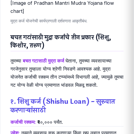
[Image of Pradhan Mantri Mudra Yojana flow
chart]
मुद्रा कर्ज योजनेची कार्यप्रणाली दर्शवणारा आकृतीबंध.
बचत गटांसाठी मुद्रा कर्जाचे तीन प्रकार (शिशु,
किशोर, तरुण)
तुमच्या
बचत गटासाठी मुद्रा कर्ज
घेताना, तुमच्या व्यवसायाच्या
गरजेनुसार तुम्हाला योग्य श्रेणी निवडणे आवश्यक आहे. मुद्रा
योजनेत कर्जाची रक्कम तीन टप्प्यांमध्ये विभागली आहे, ज्यामुळे तुमचा
गट योग्य वेळी योग्य प्रमाणात भांडवल मिळवू शकतो.
१. शिशु कर्ज (Shishu Loan) - सुरुवात
करणाऱ्यांसाठी
कर्जाची रक्कम:
₹५०,००० पर्यंत.
उद्देश:
नव्याने व्यवसाय सुरू करणाऱ्या किंवा खूप लहान प्रमाणात