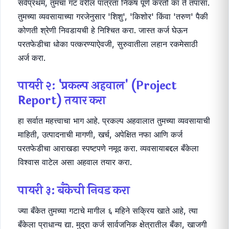
सर्वप्रथम, तुमचा गट वरील पात्रता निकष पूर्ण करतो का ते तपासा.
तुमच्या व्यवसायाच्या गरजेनुसार 'शिशु', 'किशोर' किंवा 'तरुण' पैकी
कोणती श्रेणी निवडायची हे निश्चित करा. जास्त कर्ज घेऊन
परतफेडीचा धोका पत्करण्याऐवजी, सुरुवातीला लहान रकमेसाठी
अर्ज करा.
पायरी २: 'प्रकल्प अहवाल' (Project
Report) तयार करा
हा सर्वात महत्त्वाचा भाग आहे. प्रकल्प अहवालात तुमच्या व्यवसायाची
माहिती, उत्पादनाची मागणी, खर्च, अपेक्षित नफा आणि कर्ज
परतफेडीचा आराखडा स्पष्टपणे नमूद करा. व्यवसायाबद्दल बँकेला
विश्वास वाटेल असा अहवाल तयार करा.
पायरी ३: बँकेची निवड करा
ज्या बँकेत तुमच्या गटाचे मागील ६ महिने सक्रिय खाते आहे, त्या
बँकेला प्राधान्य द्या. मुद्रा कर्ज सार्वजनिक क्षेत्रातील बँका, खाजगी