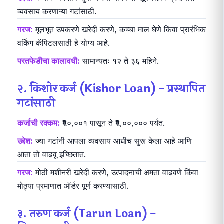
व्यवसाय करणाऱ्या गटांसाठी.
गरज:
मूलभूत उपकरणे खरेदी करणे, कच्चा माल घेणे किंवा प्रारंभिक
वर्किंग कॅपिटलसाठी हे योग्य आहे.
परतफेडीचा कालावधी:
सामान्यतः १२ ते ३६ महिने.
२. किशोर कर्ज (Kishor Loan) - प्रस्थापित
गटांसाठी
कर्जाची रक्कम:
₹५०,००१ पासून ते ₹५,००,००० पर्यंत.
उद्देश:
ज्या गटांनी आपला व्यवसाय आधीच सुरू केला आहे आणि
आता तो वाढवू इच्छितात.
गरज:
मोठी मशीनरी खरेदी करणे, उत्पादनाची क्षमता वाढवणे किंवा
मोठ्या प्रमाणात ऑर्डर पूर्ण करण्यासाठी.
३. तरुण कर्ज (Tarun Loan) -