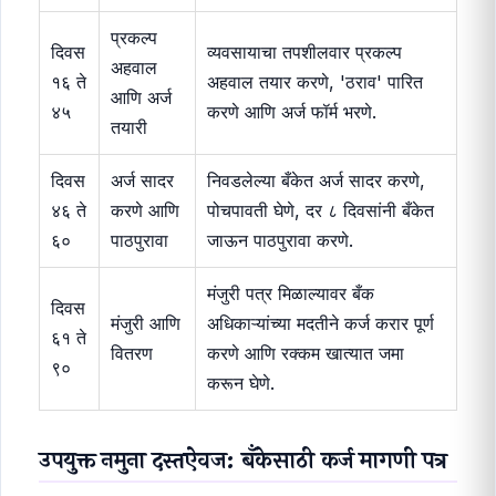
प्रकल्प
दिवस
व्यवसायाचा तपशीलवार प्रकल्प
अहवाल
१६ ते
अहवाल तयार करणे, 'ठराव' पारित
आणि अर्ज
४५
करणे आणि अर्ज फॉर्म भरणे.
तयारी
दिवस
अर्ज सादर
निवडलेल्या बँकेत अर्ज सादर करणे,
४६ ते
करणे आणि
पोचपावती घेणे, दर ८ दिवसांनी बँकेत
६०
पाठपुरावा
जाऊन पाठपुरावा करणे.
मंजुरी पत्र मिळाल्यावर बँक
दिवस
मंजुरी आणि
अधिकाऱ्यांच्या मदतीने कर्ज करार पूर्ण
६१ ते
वितरण
करणे आणि रक्कम खात्यात जमा
९०
करून घेणे.
उपयुक्त नमुना दस्तऐवज: बँकेसाठी कर्ज मागणी पत्र