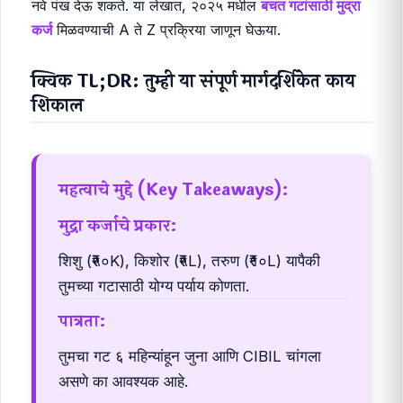
नवे पंख देऊ शकते. या लेखात, २०२५ मधील
बचत गटांसाठी मुद्रा
कर्ज
मिळवण्याची A ते Z प्रक्रिया जाणून घेऊया.
क्विक TL;DR: तुम्ही या संपूर्ण मार्गदर्शिकेत काय
शिकाल
महत्वाचे मुद्दे (Key Takeaways):
मुद्रा कर्जाचे प्रकार:
शिशु (₹५०K), किशोर (₹५L), तरुण (₹१०L) यापैकी
तुमच्या गटासाठी योग्य पर्याय कोणता.
पात्रता:
तुमचा गट ६ महिन्यांहून जुना आणि CIBIL चांगला
असणे का आवश्यक आहे.