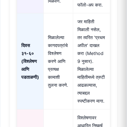
मिळवणे.
फॉलो-अप करा.
जर माहिती
मिळाली नसेल,
मिळालेल्या
तर त्वरित 'प्रथम
दिवस
कागदपत्रांचे
अपील' दाखल
३१-६०
विश्लेषण
करा (Method
(विश्लेषण
करणे आणि
9 नुसार).
आणि
प्रत्यक्ष
मिळालेल्या
पडताळणी)
कामाशी
माहितीमध्ये त्रुटी
तुलना करणे.
आढळल्यास,
त्याबद्दल
स्पष्टीकरण मागा.
विश्लेषणावर
आधारित निष्कर्ष