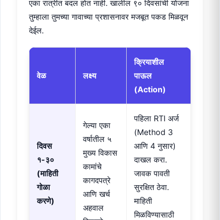
एका रात्रीत बदल होत नाही. खालील ९० दिवसांची योजना
तुम्हाला तुमच्या गावाच्या प्रशासनावर मजबूत पकड मिळवून
देईल.
क्रियाशील
वेळ
लक्ष्य
पाऊल
(Action)
पहिला RTI अर्ज
गेल्या एका
(Method 3
वर्षातील ५
दिवस
आणि 4 नुसार)
मुख्य विकास
१-३०
दाखल करा.
कामांचे
(माहिती
जावक पावती
कागदपत्रे
गोळा
सुरक्षित ठेवा.
आणि खर्च
करणे)
माहिती
अहवाल
मिळविण्यासाठी