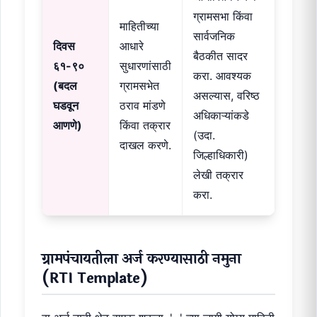
ग्रामसभा किंवा
माहितीच्या
सार्वजनिक
दिवस
आधारे
बैठकीत सादर
६१-९०
सुधारणांसाठी
करा. आवश्यक
(बदल
ग्रामसभेत
असल्यास, वरिष्ठ
घडवून
ठराव मांडणे
अधिकाऱ्यांकडे
आणणे)
किंवा तक्रार
(उदा.
दाखल करणे.
जिल्हाधिकारी)
लेखी तक्रार
करा.
ग्रामपंचायतीला अर्ज करण्यासाठी नमुना
(RTI Template)