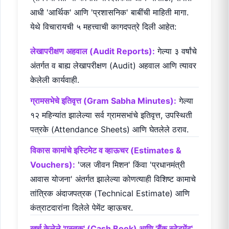
आधी 'आर्थिक' आणि 'प्रशासनिक' बाबींची माहिती मागा.
येथे विचारायची ५ महत्त्वाची कागदपत्रे दिली आहेत:
लेखापरीक्षण अहवाल (Audit Reports):
गेल्या ३ वर्षांचे
अंतर्गत व बाह्य लेखापरीक्षण (Audit) अहवाल आणि त्यावर
केलेली कार्यवाही.
ग्रामसभेचे इतिवृत्त (Gram Sabha Minutes):
गेल्या
१२ महिन्यांत झालेल्या सर्व ग्रामसभांचे इतिवृत्त, उपस्थिती
पत्रके (Attendance Sheets) आणि घेतलेले ठराव.
विकास कामांचे इस्टिमेट व व्हाऊचर (Estimates &
Vouchers):
'जल जीवन मिशन' किंवा 'प्रधानमंत्री
आवास योजना' अंतर्गत झालेल्या कोणत्याही विशिष्ट कामाचे
तांत्रिक अंदाजपत्रक (Technical Estimate) आणि
कंत्राटदारांना दिलेले पेमेंट व्हाऊचर.
खर्च केलेले 'पुस्तक' (Cash Book) आणि 'बैंक स्टेटमेंट'