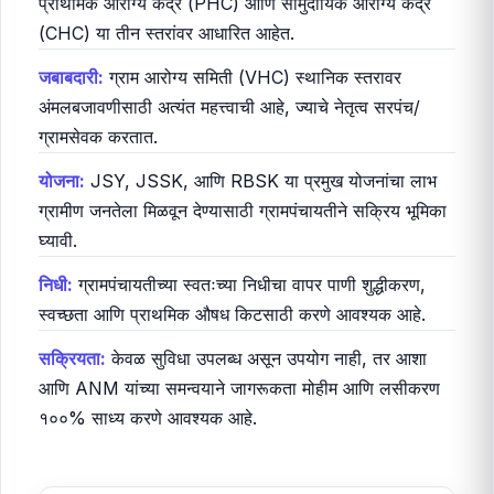
७. मुख्य निष्कर्ष (Key Takeaways)
या विस्तृत मार्गदर्शनाचे सार खालीलप्रमाणे आहे:
संरचना:
ग्रामपंचायत स्तरावर आरोग्य सेवा
उपकेंद्र (SC),
प्राथमिक आरोग्य केंद्र (PHC) आणि सामुदायिक आरोग्य केंद्र
(CHC) या तीन स्तरांवर आधारित आहेत.
जबाबदारी:
ग्राम आरोग्य समिती (VHC) स्थानिक स्तरावर
अंमलबजावणीसाठी अत्यंत महत्त्वाची आहे, ज्याचे नेतृत्व सरपंच/
ग्रामसेवक करतात.
योजना:
JSY, JSSK, आणि RBSK या प्रमुख योजनांचा लाभ
ग्रामीण जनतेला मिळवून देण्यासाठी ग्रामपंचायतीने सक्रिय भूमिका
घ्यावी.
निधी:
ग्रामपंचायतीच्या स्वतःच्या निधीचा वापर पाणी शुद्धीकरण,
स्वच्छता आणि प्राथमिक औषध किटसाठी करणे आवश्यक आहे.