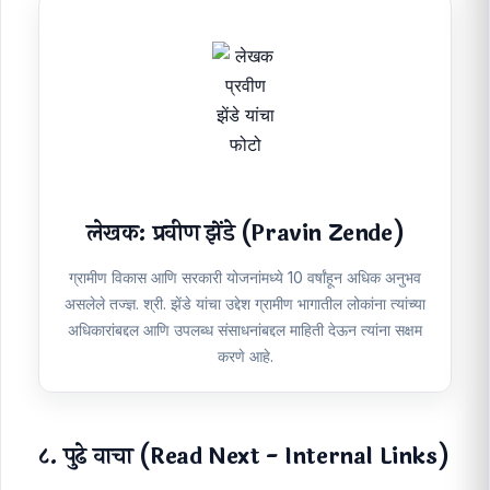
सक्रियता:
केवळ सुविधा उपलब्ध असून उपयोग नाही, तर आशा
आणि ANM यांच्या समन्वयाने जागरूकता मोहीम आणि लसीकरण
१००% साध्य करणे आवश्यक आहे.
लेखक: प्रवीण झेंडे (Pravin Zende)
ग्रामीण विकास आणि सरकारी योजनांमध्ये 10 वर्षांहून अधिक अनुभव
असलेले तज्ज्ञ. श्री. झेंडे यांचा उद्देश ग्रामीण भागातील लोकांना त्यांच्या
अधिकारांबद्दल आणि उपलब्ध संसाधनांबद्दल माहिती देऊन त्यांना सक्षम