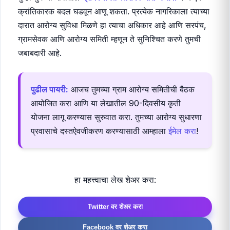
CTA)
ग्रामीण आरोग्य सेवा केवळ सरकारी योजनांवर अवलंबून नसतात;
त्यांची प्रभावी अंमलबजावणी स्थानिक नेतृत्वावर आणि ग्रामस्थांच्या
सक्रिय सहभागावर अवलंबून असते. या मार्गदर्शकाचा उपयोग करून,
तुम्ही तुमच्या गावातील
ग्रामपंचायत स्तरावर आरोग्य सेवा
मध्ये एक
क्रांतिकारक बदल घडवून आणू शकता. प्रत्येक नागरिकाला त्याच्या
दारात आरोग्य सुविधा मिळणे हा त्याचा अधिकार आहे आणि सरपंच,
ग्रामसेवक आणि आरोग्य समिती म्हणून ते सुनिश्चित करणे तुमची
जबाबदारी आहे.
पुढील पायरी:
आजच तुमच्या ग्राम आरोग्य समितीची बैठक
आयोजित करा आणि या लेखातील 90-दिवसीय कृती
योजना लागू करण्यास सुरुवात करा. तुमच्या आरोग्य सुधारणा
प्रवासाचे दस्तऐवजीकरण करण्यासाठी आम्हाला
ईमेल करा
!