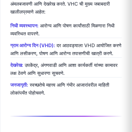
ग्राम आरोग्य समिती (Village Health
Committee - VHC) आणि त्यांची कार्ये
प्रत्येक ग्रामपंचायतीमध्ये ग्राम आरोग्य समिती (VHC) स्थापन
करणे अनिवार्य आहे. ही समिती स्थानिक पातळीवर आरोग्य योजनांची
अंमलबजावणी आणि देखरेख करते. VHC ची मुख्य जबाबदारी
खालीलप्रमाणे आहेत:
निधी व्यवस्थापन:
आरोग्य आणि पोषण कार्यांसाठी मिळणारा निधी
व्यवस्थित वापरणे.
ग्राम आरोग्य दिन (VHD):
दर आठवड्याला VHD आयोजित करणे
आणि लसीकरण, पोषण आणि आरोग्य तपासणीची खात्री करणे.
देखरेख:
उपकेंद्र, अंगणवाडी आणि आशा कार्यकर्ती यांच्या कामावर
लक्ष ठेवणे आणि सुधारणा सुचवणे.
जनजागृती:
स्वच्छतेचे महत्त्व आणि गंभीर आजारांवरील माहिती