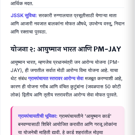
व बालमृत्यू दर कमी करणे आहे. ग्रामीण महिलांना सरकारी
रुग्णालयात प्रसूतीसाठी प्रोत्साहित करण्यासाठी आणि त्यासाठी
लागणारा वाहतूक खर्च व इतर खर्च भरून काढण्यासाठी आर्थिक मदत
दिली जाते.
JSY लाभ:
दारिद्र्यरेषेखालील गर्भवती महिलांना प्रसूतीसाठी
आर्थिक मदत.
JSSK सुविधा:
सरकारी रुग्णालयात प्रसूतीसाठी येणाऱ्या माता
आणि आजारी नवजात बालकांना मोफत औषधे, उपभोग्य वस्तू, निदान
आणि रक्ताचा पुरवठा.
योजना २: आयुष्मान भारत आणि PM-JAY
आयुष्मान भारत, म्हणजेच प्रधानमंत्री जन आरोग्य योजना (PM-
JAY), ही जगातील सर्वात मोठी आरोग्य विमा योजना आहे. याचा
थेट संबंध
ग्रामपंचायत स्तरावर आरोग्य सेवा
मजबूत करण्याशी आहे,
कारण ही योजना गरीब आणि वंचित कुटुंबांना (जवळपास 50 कोटी