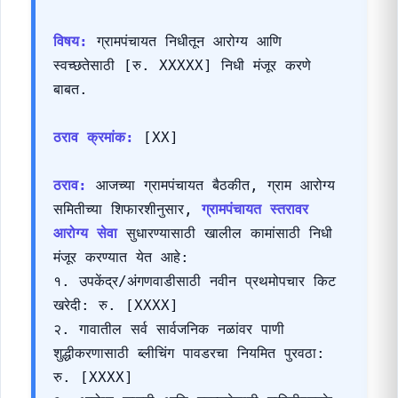
दिनांक: {{DATE}}

ग्रामपंचायत: [गावाचे नाव], तालुका: [तालुका], 
जिल्हा: [जिल्हा]

विषय:
 ग्रामपंचायत निधीतून आरोग्य आणि 
स्वच्छतेसाठी [रु. XXXXX] निधी मंजूर करणे 
बाबत.

ठराव क्रमांक:
 [XX]

ठराव:
 आजच्या ग्रामपंचायत बैठकीत, ग्राम आरोग्य 
समितीच्या शिफारशीनुसार, 
ग्रामपंचायत स्तरावर 
आरोग्य सेवा
 सुधारण्यासाठी खालील कामांसाठी निधी 
मंजूर करण्यात येत आहे:
