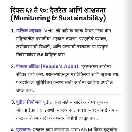
रेफरल प्रणाली:
आरोग्य कर्मचाऱ्यांसोबत समन्वय साधून गंभीर
रुग्णांना PHC/CHC मध्ये पोहोचवण्यासाठी आपत्कालीन
वाहतूक प्रणाली (उदा. रुग्णवाहिका किंवा त्वरित वाहतूक सेवा)
निश्चित करा.
दिवस ६१ ते ९०: देखरेख आणि शाश्वतता
(Monitoring & Sustainability)
मासिक अहवाल:
VHC ची मासिक बैठक घेऊन गेल्या दोन
महिन्यांतील प्रगतीचा अहवाल तपासा. प्रसूतीचे प्रमाण,
लसीकरणाची स्थिती, आणि पाण्याची स्वच्छता या प्रमुख
निर्देशांकांवर लक्ष केंद्रित करा.
पीपल्स ऑडिट (People's Audit):
ग्रामसभेत आरोग्य
सेवेवर चर्चा करा. ग्रामस्थांकडून प्रतिक्रिया आणि सूचना घ्या.
पारदर्शकता सुनिश्चित करण्यासाठी आरोग्य खर्चाचा तपशील