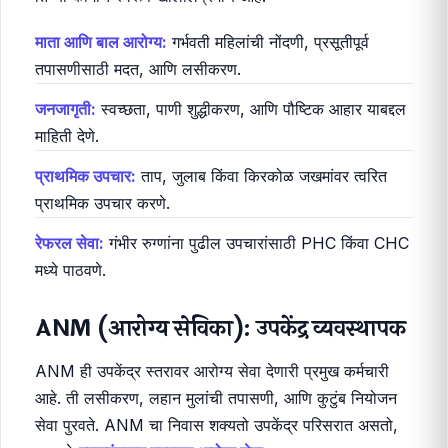
व्यवस्थेतील दुवा
आशा कार्यकर्ती स्वतः त्याच गावात राहणारी असते. ती लोकांना
आरोग्य सेवांबद्दल माहिती देते आणि त्यांना लसीकरण, प्रसूतीपूर्व
तपासणी (ANC) आणि प्रसूतीसाठी PHC/SC पर्यंत घेऊन जाते.
तिच्या कामाचे स्वरूप खालीलप्रमाणे आहे:
माता आणि बाल आरोग्य:
गर्भवती महिलांची नोंदणी, प्रसूतीपूर्व
तपासणीसाठी मदत, आणि लसीकरण.
जनजागृती:
स्वच्छता, पाणी शुद्धीकरण, आणि पौष्टिक आहार याबद्दल
माहिती देणे.
प्राथमिक उपचार:
ताप, जुलाब किंवा किरकोळ जखमांवर त्वरित
प्राथमिक उपचार करणे.
रेफरल सेवा:
गंभीर रुग्णांना पुढील उपचारांसाठी PHC किंवा CHC
मध्ये पाठवणे.