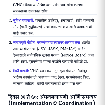
दिवस १ ते ३०: पायाभूत सुविधा आणि
जागरूकता (Infrastructure &
Awareness)
आरोग्य समितीची पुनर्रचना:
त्वरित ग्राम आरोग्य समितीची
(VHC) बैठक आयोजित करा आणि सदस्यांना त्यांच्या
जबाबदाऱ्या समजावून सांगा.
सुविधा तपासणी:
गावातील उपकेंद्र, अंगणवाडी, आणि पाण्याची
सोय (पाणी शुद्धीकरण) याची तपासणी करा आणि कमतरतांची
यादी तयार करा.
जनजागृती मोहीम:
ग्रामपंचायत स्तरावर आरोग्य सेवा
अंतर्गत
उपलब्ध योजनांची (JSY, JSSK, PM-JAY) माहिती
देण्यासाठी सार्वजनिक सूचना फलक (Notice Board) लावा
आणि आशा/ग्रामसेवक यांच्या मदतीने दारोदारी माहिती द्या.
निधी मागणी:
VHC च्या माध्यमातून ग्रामपंचायत निधीतून