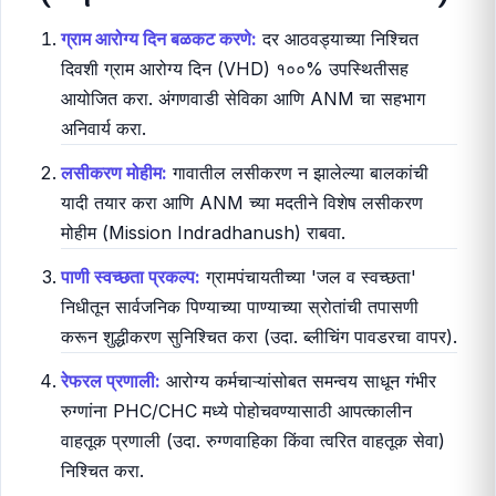
आरोग्य कार्यांसाठी आवश्यक वस्तू (उदा. प्रथमोपचार किट,
स्वच्छता साहित्य) खरेदी करण्यासाठी ठराव पास करा.
दिवस ३१ ते ६०: अंमलबजावणी आणि समन्वय
(Implementation & Coordination)
ग्राम आरोग्य दिन बळकट करणे:
दर आठवड्याच्या निश्चित
दिवशी ग्राम आरोग्य दिन (VHD) १००% उपस्थितीसह
आयोजित करा. अंगणवाडी सेविका आणि ANM चा सहभाग
अनिवार्य करा.
लसीकरण मोहीम:
गावातील लसीकरण न झालेल्या बालकांची
यादी तयार करा आणि ANM च्या मदतीने विशेष लसीकरण
मोहीम (Mission Indradhanush) राबवा.
पाणी स्वच्छता प्रकल्प:
ग्रामपंचायतीच्या 'जल व स्वच्छता'
निधीतून सार्वजनिक पिण्याच्या पाण्याच्या स्रोतांची तपासणी
करून शुद्धीकरण सुनिश्चित करा (उदा. ब्लीचिंग पावडरचा वापर).