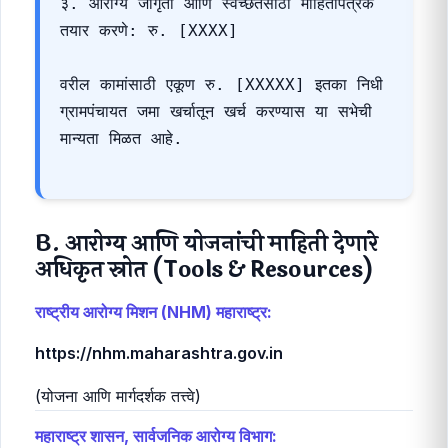
१. उपकेंद्र/अंगणवाडीसाठी नवीन प्रथमोपचार किट 
खरेदी: रु. [XXXX]

२. गावातील सर्व सार्वजनिक नळांवर पाणी 
शुद्धीकरणासाठी ब्लीचिंग पावडरचा नियमित पुरवठा: 
रु. [XXXX]

३. आरोग्य जागृती आणि स्वच्छतेसाठी माहितीपत्रके 
तयार करणे: रु. [XXXX]

वरील कामांसाठी एकूण रु. [XXXXX] इतका निधी 
ग्रामपंचायत जमा खर्चातून खर्च करण्यास या सभेची 
मान्यता मिळत आहे.

B. आरोग्य आणि योजनांची माहिती देणारे
अधिकृत स्रोत (Tools & Resources)