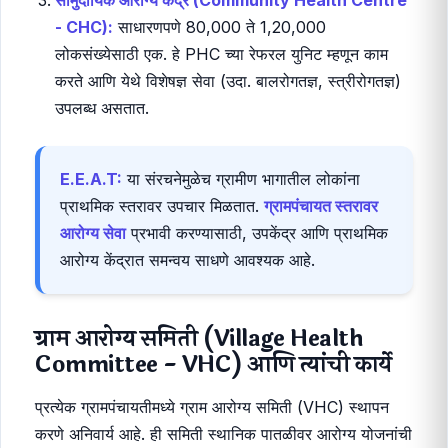
प्राथमिक आरोग्य केंद्र (Primary Health Centre -
PHC):
साधारणपणे 20,000 ते 30,000 लोकसंख्येसाठी
एक. हे उपकेंद्रांपेक्षा मोठे असते आणि येथे वैद्यकीय अधिकारी,
फार्मासिस्ट आणि इतर कर्मचारी उपलब्ध असतात.
सामुदायिक आरोग्य केंद्र (Community Health Centre
- CHC):
साधारणपणे 80,000 ते 1,20,000
लोकसंख्येसाठी एक. हे PHC च्या रेफरल युनिट म्हणून काम
करते आणि येथे विशेषज्ञ सेवा (उदा. बालरोगतज्ञ, स्त्रीरोगतज्ञ)
उपलब्ध असतात.
E.E.A.T:
या संरचनेमुळेच ग्रामीण भागातील लोकांना
प्राथमिक स्तरावर उपचार मिळतात.
ग्रामपंचायत स्तरावर
आरोग्य सेवा
प्रभावी करण्यासाठी, उपकेंद्र आणि प्राथमिक
आरोग्य केंद्रात समन्वय साधणे आवश्यक आहे.