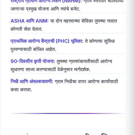
क्विक TL;DR / या लेखातून तुम्हाला काय
शिकायला मिळेल?
हा लेख ग्रामीण आरोग्य व्यवस्थेचा नकाशा आहे. तुम्ही शिकाल:
राष्ट्रीय ग्रामीण आरोग्य मिशन (NRHM):
ग्राम स्तरावर चालवल्या
जाणाऱ्या प्रमुख योजना आणि त्यांचे बजेट.
ASHA आणि ANM:
या दोन महत्त्वाच्या सेविका तुमच्या गावात
कोणती सेवा देतात.
प्राथमिक आरोग्य केंद्राची (PHC) भूमिका:
ते कोणत्या सुविधा
पुरवण्यासाठी बांधिल आहेत.
90-दिवसीय कृती योजना:
तुमच्या ग्रामपंचायतीसाठी आरोग्य
सुधारणा साध्य करण्यासाठी वेळेनुसार मार्गदर्शक.
निधी आणि अंमलबजावणी:
ग्राम निधीचा वापर आरोग्य कार्यांसाठी
कसा करावा.