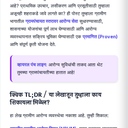
उत्कृष्ट
ग्रामपंचायत स्तरावर आरोग्य सेवा
कशी विकसित करावी, याचे संपूर्ण
मार्गदर्शन.
ग्रामीण महाराष्ट्राचे भविष्य निरोगी आणि सक्षम ग्रामस्थांवर
अवलंबून असते. पण तुमच्या गावातील आरोग्य सुविधांची स्थिती काय
आहे? प्राथमिक उपचार, लसीकरण आणि प्रसूतीसाठी तुम्हाला
अजूनही शहराकडे जावे लागते का? ही पोस्ट तुम्हाला ग्रामीण
भागातील
ग्रामपंचायत स्तरावर आरोग्य सेवा
सुधारण्यासाठी,
शासनाच्या योजनांचा पूर्ण लाभ घेण्यासाठी आणि आरोग्य
व्यवस्थापनात सक्रिय भूमिका घेण्यासाठी एक
प्रमाणित (Proven)
आणि संपूर्ण कृती योजना देते.
व्हायरल पंच लाइन:
आरोग्य सुविधांची ताकद आता थेट
तुमच्या ग्रामपंचायतीच्या हातात आहे!