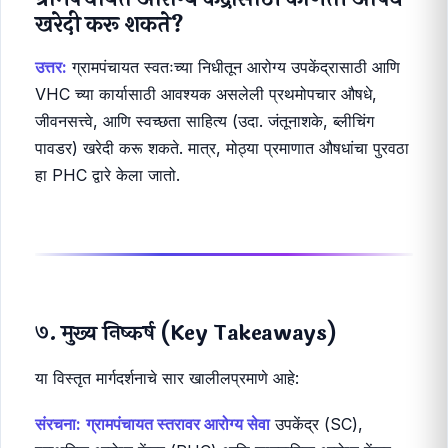
उत्तर:
ग्राम आरोग्य दिन (Village Health Day) दर
आठवड्याला एका निश्चित दिवशी, सहसा अंगणवाडी केंद्रात
आयोजित केला जातो. या दिवशी लसीकरण, माता-बाल आरोग्य
तपासणी आणि आरोग्य शिक्षण दिले जाते.
ग्रामपंचायत आरोग्य केंद्रासाठी कोणती औषधे
खरेदी करू शकते?
उत्तर:
ग्रामपंचायत स्वतःच्या निधीतून आरोग्य उपकेंद्रासाठी आणि
VHC च्या कार्यासाठी आवश्यक असलेली प्रथमोपचार औषधे,
जीवनसत्त्वे, आणि स्वच्छता साहित्य (उदा. जंतूनाशके, ब्लीचिंग
पावडर) खरेदी करू शकते. मात्र, मोठ्या प्रमाणात औषधांचा पुरवठा
हा PHC द्वारे केला जातो.