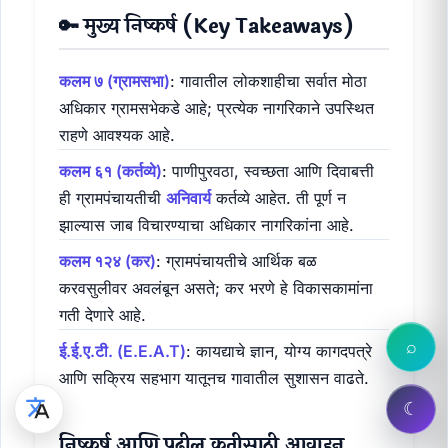
🔑 मुख्य निष्कर्ष (Key Takeaways)
कलम ७ (ग्रामसभा)
: गावातील लोकशाहीचा सर्वात मोठा
अधिकार ग्रामसभेकडे आहे; प्रत्येक नागरिकाने उपस्थित
राहणे आवश्यक आहे.
कलम ६१ (कर्तव्ये)
: पाणीपुरवठा, स्वच्छता आणि दिवाबत्ती
ही ग्रामपंचायतीची
अनिवार्य
कर्तव्ये आहेत. ती पूर्ण न
झाल्यास जाब विचारण्याचा अधिकार नागरिकांना आहे.
कलम १२४ (कर)
: ग्रामपंचायतीचे आर्थिक बळ
करवसुलीवर अवलंबून असते; कर भरणे हे विकासकामांना
गती देणारे आहे.
⌕
ई.ई.ए.टी. (E.E.A.T)
: कायद्याचे ज्ञान, योग्य कागदपत्रे
आणि सक्रिय सहभाग यातूनच गावातील सुशासन वाढते.
☾
निष्कर्ष आणि पुढील कृतीसाठी आवाहन