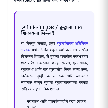
कलमे (Sections) सोप्या भाषेत जाणून घेऊया!
📌 क्विक TL;DR / तुम्हाला काय
शिकायला मिळेल?
या विस्तृत लेखात, तुम्ही
ग्रामपंचायत अधिनियम
१९५८
मधील 'अति महत्त्वाच्या' कलमांचे सखोल
विश्लेषण शिकाल, जे तुमच्या गावातील कारभारावर
थेट परिणाम करतात. आम्ही सरपंच, ग्रामसेवक,
ग्रामसभा आणि कर प्रणालीचे नियम स्पष्ट करू,
जेणेकरून तुम्ही एक जागरूक आणि जबाबदार
नागरिक म्हणून तुमच्या ग्रामपंचायतीच्या कामात
सक्रिय सहभाग घेऊ शकाल.
ग्रामसभा आणि ग्रामपंचायतीचे गठन (कलम
7, 10).