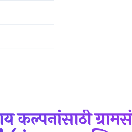
े कर्ज! | (गुंतवणूक आणि नफा)
साय कल्पनांसाठी ग्रामस