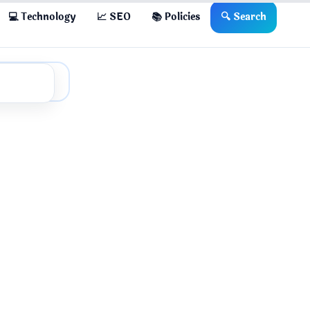
💻 Technology
📈 SEO
📚 Policies
🔍 Search