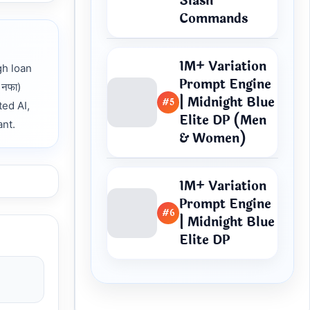
Slash
Commands
1M+ Variation
gh loan
Prompt Engine
ि नफा)
| Midnight Blue
#5
sted AI,
Elite DP (Men
ant.
& Women)
1M+ Variation
Prompt Engine
#6
| Midnight Blue
Elite DP