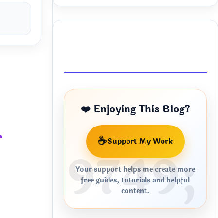
Buy Me a Coffee
❤️ Enjoying This Blog?
क
☕
Support My Work
Your support helps me create more
free guides, tutorials and helpful
content.