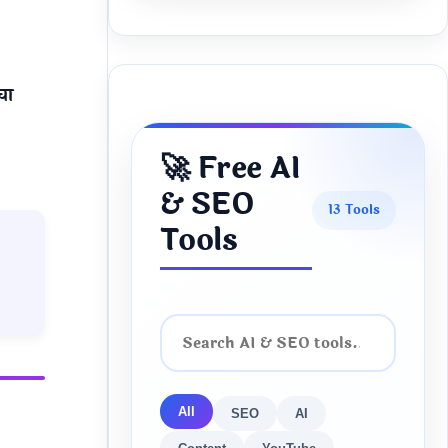
चा
🚀 Free AI
& SEO
13 Tools
Tools
All
SEO
AI