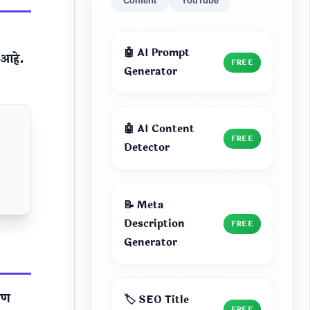
Content
YouTube
🤖 AI Prompt
 आहे.
FREE
Generator
🤖 AI Content
FREE
Detector
📝 Meta
Description
FREE
Generator
मीण
🏷️ SEO Title
FREE