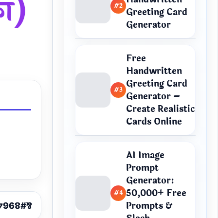
फा)
#2
Greeting Card
Generator
Free
Handwritten
Greeting Card
#3
Generator –
Create Realistic
Cards Online
AI Image
Prompt
Generator:
50,000+ Free
#4
Prompts &